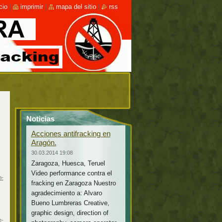
cio
|
imprimir
|
mapa del sitio
|
rss
Noticias
Acciones antifracking en
Aragón.
30.03.2014 19:08
Zaragoza, Huesca, Teruel
Video performance contra el
n-
fracking en Zaragoza Nuestro
agradecimiento a: Alvaro
Bueno Lumbreras Creative,
graphic design, direction of
e-