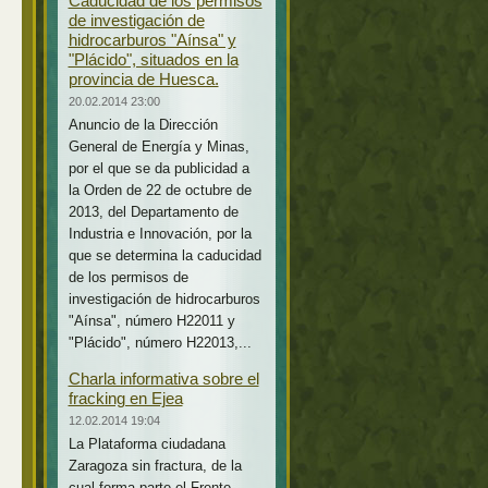
Caducidad de los permisos
de investigación de
hidrocarburos "Aínsa" y
"Plácido", situados en la
provincia de Huesca.
20.02.2014 23:00
Anuncio de la Dirección
General de Energía y Minas,
por el que se da publicidad a
la Orden de 22 de octubre de
2013, del Departamento de
Industria e Innovación, por la
que se determina la caducidad
de los permisos de
investigación de hidrocarburos
"Aínsa", número H22011 y
"Plácido", número H22013,...
Charla informativa sobre el
fracking en Ejea
12.02.2014 19:04
La Plataforma ciudadana
Zaragoza sin fractura, de la
cual forma parte el Frente