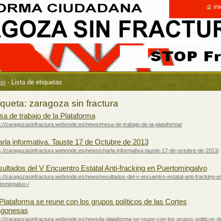
ini
cio
-
Lista de etiquetas
iqueta: zaragoza sin fractura
a de trabajo de la Plataforma
s://zaragozasinfractura.webnode.es/news/mesa-de-trabajo-de-la-plataforma/
rla informativa. Tauste 17 de Octubre de 2013
s://zaragozasinfractura.webnode.es/news/charla-informativa-tauste-17-de-octubre-de-2013/
ultados del V Encuentro Estatal Anti-fracking en Puertomingalvo
s://zaragozasinfractura.webnode.es/news/resultados-del-v-encuentro-estatal-anti-fracking-e
tomingalvo-/
Plataforma se reune con los grupos políticos de las Cortes
agonesas
s://zaragozasinfractura.webnode.es/news/la-plataforma-se-reune-con-los-grupos-politicos-d