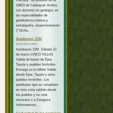
Fractura*, es profesor en la
UNED de Calatayud. Ambos
son doctores en geología; en
las especialidades de
geodinámica interna y
estratigrafía, respectivamente.
(* Dicha...
Autobuses 22M
16.03.2014 19:01
Autobuses 22M. Sábado 22
de marzo CINCO VILLAS
Salida de buses de Ejea,
Tauste y pueblos limítrofes
Encarga ya tu billete Salida
desde Ejea, Tauste y otros
pueblos limítrofes. Los
autobuses que se completen
en esta zona saldrán desde
los pueblos y no será
necesario ir a Zaragoza.
Informaremos...