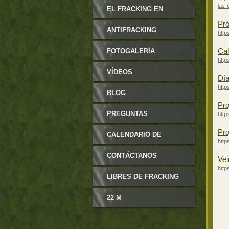
las-
MODIFICABLES
EL FRACKING EN
Pró
ARAGÓN
ANTIFRACKING
http
Cal
FOTOGALERÍA
http
VÍDEOS
Día
http
BLOG
Pro
PREGUNTAS
http
Pro
FRECUENTES
CALENDARIO DE
http
EVENTOS
CONTÁCTANOS
Vei
http
LIBRES DE FRACKING
22 M