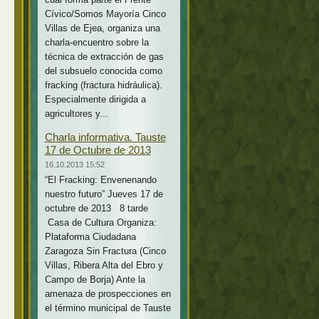
Cívico/Somos Mayoría Cinco
Villas de Ejea, organiza una
charla-encuentro sobre la
técnica de extracción de gas
del subsuelo conocida como
fracking (fractura hidráulica).
Especialmente dirigida a
agricultores y...
Charla informativa. Tauste
17 de Octubre de 2013
16.10.2013 15:52
“El Fracking: Envenenando
nuestro futuro” Jueves 17 de
octubre de 2013 8 tarde
Casa de Cultura Organiza:
Plataforma Ciudadana
Zaragoza Sin Fractura (Cinco
Villas, Ribera Alta del Ebro y
Campo de Borja) Ante la
amenaza de prospecciones en
el término municipal de Tauste