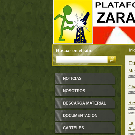
Buscar en el sitio
Ini
Et
Mes
http
NOTICIAS
Cha
NOSOTROS
http
Res
DESCARGA MATERIAL
http
puer
DOCUMENTACION
La 
CARTELES
Ar
http