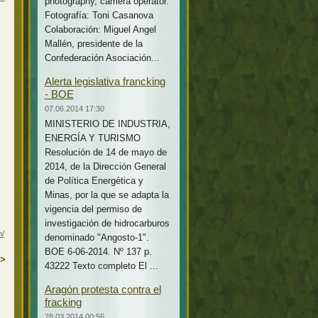
photography, camera operator.
Fotografía: Toni Casanova
Colaboración: Miguel Angel
Mallén, presidente de la
Confederación Asociación...
Alerta legislativa francking
- BOE
07.06.2014 17:30
MINISTERIO DE INDUSTRIA,
ENERGÍA Y TURISMO
Resolución de 14 de mayo de
2014, de la Dirección General
de Política Energética y
Minas, por la que se adapta la
vigencia del permiso de
investigación de hidrocarburos
n/
denominado "Angosto-1".
BOE 6-06-2014. Nº 137 p.
>
43222 Texto completo El ...
Aragón protesta contra el
fracking
28.03.2014 00:56