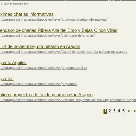
cortes-aragonesas/
ximas charlas informativas
s://zaragozasinfractura.webnode.es/news/proximas-charlas-informativas/
endario de charlas Ribera Alta del Ebro y Bajas Cinco Villas
s://zaragozasinfractura.webnode.es/news/calendario-de-charlas/
 14 de noviembre, día nefasto en Aragón
s://zaragozasinfractura.webnode.es/news/dia-14-de-noviembre-dia-nefasto-en-aragon/
yecto Aquiles
s://zaragozasinfractura.webnode.es/news/proyecto-aquiles/
yectos
s://zaragozasinfractura.webnode.es/news/proyectos/
ntidós proyectos de fracking amenazan Aragón
s://zaragozasinfractura.webnode.es/news/veintidos-proyectos-de-fracking-amenazan-arago
1
2
3
4
5
>
>