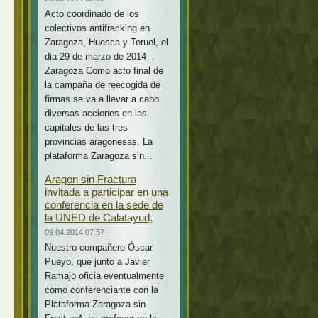
Acto coordinado de los
colectivos antifracking en
Zaragoza, Huesca y Teruel, el
dia 29 de marzo de 2014 .
Zaragoza Como acto final de
la campaña de reecogida de
firmas se va a llevar a cabo
diversas acciones en las
capitales de las tres
provincias aragonesas. La
plataforma Zaragoza sin...
Aragon sin Fractura
invitada a participar en una
conferencia en la sede de
la UNED de Calatayud,
09.04.2014 07:57
Nuestro compañero Óscar
Pueyo, que junto a Javier
Ramajo oficia eventualmente
como conferenciante con la
Plataforma Zaragoza sin