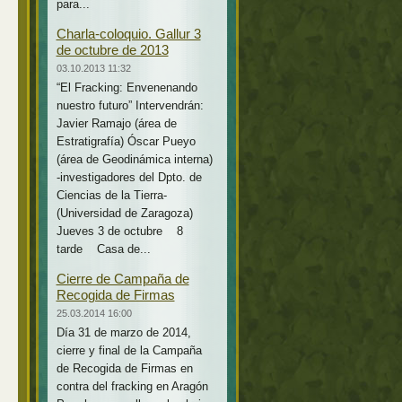
para...
Charla-coloquio. Gallur 3
de octubre de 2013
03.10.2013 11:32
“El Fracking: Envenenando
nuestro futuro” Intervendrán:
Javier Ramajo (área de
Estratigrafía) Óscar Pueyo
(área de Geodinámica interna)
-investigadores del Dpto. de
Ciencias de la Tierra-
(Universidad de Zaragoza)
Jueves 3 de octubre 8
tarde Casa de...
Cierre de Campaña de
Recogida de Firmas
25.03.2014 16:00
Día 31 de marzo de 2014,
cierre y final de la Campaña
de Recogida de Firmas en
contra del fracking en Aragón