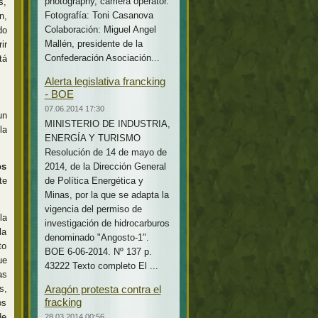
photography, camera operator.
s,
Fotografía: Toni Casanova
n,
Colaboración: Miguel Angel
do
Mallén, presidente de la
ir
Confederación Asociación...
tá
Alerta legislativa francking
- BOE
07.06.2014 17:30
un
MINISTERIO DE INDUSTRIA,
la
ENERGÍA Y TURISMO
Resolución de 14 de mayo de
os
2014, de la Dirección General
te
de Política Energética y
Minas, por la que se adapta la
vigencia del permiso de
la
investigación de hidrocarburos
la
denominado "Angosto-1".
to
BOE 6-06-2014. Nº 137 p.
ue
43222 Texto completo El ...
as
s,
Aragón protesta contra el
fracking
os
de
28.03.2014 00:56