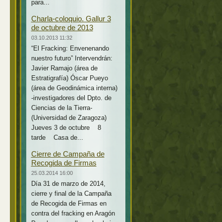
para...
Charla-coloquio. Gallur 3
de octubre de 2013
03.10.2013 11:32
“El Fracking: Envenenando
nuestro futuro” Intervendrán:
Javier Ramajo (área de
Estratigrafía) Óscar Pueyo
(área de Geodinámica interna)
-investigadores del Dpto. de
Ciencias de la Tierra-
(Universidad de Zaragoza)
Jueves 3 de octubre 8
tarde Casa de...
Cierre de Campaña de
Recogida de Firmas
25.03.2014 16:00
Día 31 de marzo de 2014,
cierre y final de la Campaña
de Recogida de Firmas en
contra del fracking en Aragón