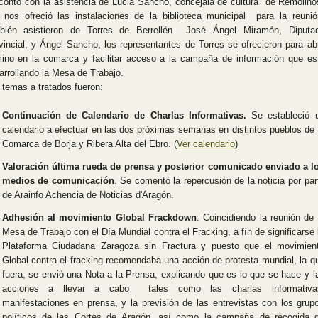
contó con la asistencia de Lucia Sancho, concejala de cultura de Remolino
 nos ofreció las instalaciones de la biblioteca municipal para la reunió
bién asistieron de Torres de Berrellén José Ángel Miramón, Diputa
vincial, y Ángel Sancho, los representantes de Torres se ofrecieron para abr
ino en la comarca y facilitar acceso a la campaña de información que es
arrollando la Mesa de Trabajo.
 temas a tratados fueron:
Continuación de Calendario de Charlas Informativas.
Se estableció 
calendario a efectuar en las dos próximas semanas en distintos pueblos de 
Comarca de Borja y Ribera Alta del Ebro. (
Ver calendario
)
Valoración última rueda de prensa y posterior comunicado enviado a l
medios de comunicación
. Se comentó la repercusión de la noticia por par
de Arainfo Achencia de Noticias d'Aragón.
Adhesión al movimiento Global Frackdown
. Coincidiendo la reunión de 
Mesa de Trabajo con el Día Mundial contra el Fracking, a fín de significarse 
Plataforma Ciudadana Zaragoza sin Fractura y puesto que el movimien
Global contra el fracking recomendaba una acción de protesta mundial, la q
fuera, se envió una Nota a la Prensa, explicando que es lo que se hace y l
acciones a llevar a cabo tales como las charlas informativa
manifestaciones en prensa, y la previsión de las entrevistas con los grup
políticos de las Cortes de Aragón, así como la campaña de recogida 