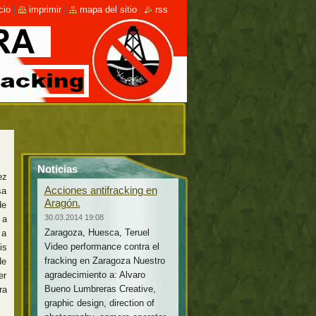
cio
|
imprimir
|
mapa del sitio
|
rss
Noticias
ez
Acciones antifracking en
sa
Aragón.
de
30.03.2014 19:08
 a
Zaragoza, Huesca, Teruel
 a
Video performance contra el
is
fracking en Zaragoza Nuestro
de
agradecimiento a: Alvaro
er
Bueno Lumbreras Creative,
ra
graphic design, direction of