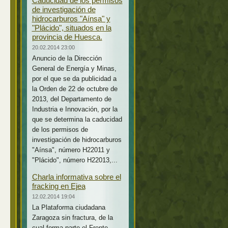
Caducidad de los permisos
de investigación de
hidrocarburos "Aínsa" y
"Plácido", situados en la
provincia de Huesca.
20.02.2014 23:00
Anuncio de la Dirección
General de Energía y Minas,
por el que se da publicidad a
la Orden de 22 de octubre de
2013, del Departamento de
Industria e Innovación, por la
que se determina la caducidad
de los permisos de
investigación de hidrocarburos
"Aínsa", número H22011 y
"Plácido", número H22013,...
Charla informativa sobre el
fracking en Ejea
12.02.2014 19:04
La Plataforma ciudadana
Zaragoza sin fractura, de la
cual forma parte el Frente