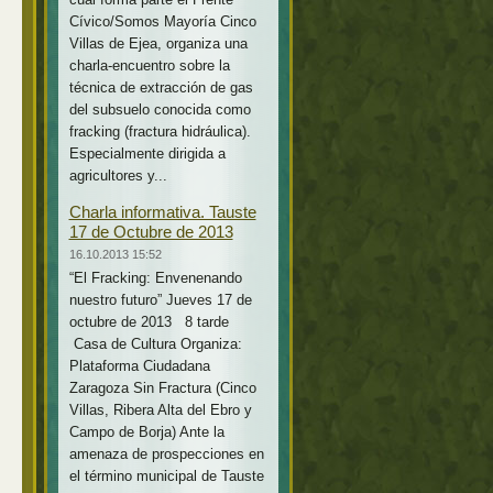
Cívico/Somos Mayoría Cinco
Villas de Ejea, organiza una
charla-encuentro sobre la
técnica de extracción de gas
del subsuelo conocida como
fracking (fractura hidráulica).
Especialmente dirigida a
agricultores y...
Charla informativa. Tauste
17 de Octubre de 2013
16.10.2013 15:52
“El Fracking: Envenenando
nuestro futuro” Jueves 17 de
octubre de 2013 8 tarde
Casa de Cultura Organiza:
Plataforma Ciudadana
Zaragoza Sin Fractura (Cinco
Villas, Ribera Alta del Ebro y
Campo de Borja) Ante la
amenaza de prospecciones en
el término municipal de Tauste