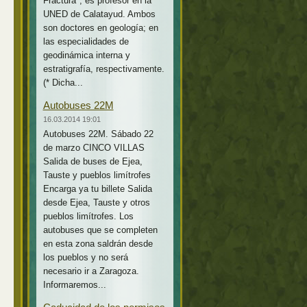
Fractura*, es profesor en la
UNED de Calatayud. Ambos
son doctores en geología; en
las especialidades de
geodinámica interna y
estratigrafía, respectivamente.
(* Dicha...
Autobuses 22M
16.03.2014 19:01
Autobuses 22M. Sábado 22
de marzo CINCO VILLAS
Salida de buses de Ejea,
Tauste y pueblos limítrofes
Encarga ya tu billete Salida
desde Ejea, Tauste y otros
pueblos limítrofes. Los
autobuses que se completen
en esta zona saldrán desde
los pueblos y no será
necesario ir a Zaragoza.
Informaremos...