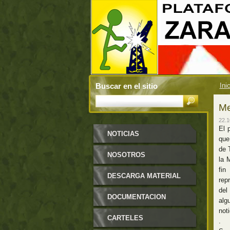
Buscar en el sitio
Ini
Me
22.1
El 
NOTICIAS
que
de 
NOSOTROS
la 
fin
DESCARGA MATERIAL
rep
del
DOCUMENTACION
alg
not
CARTELES
.