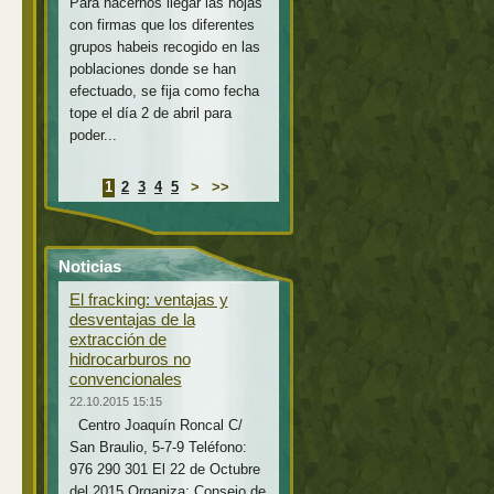
Para hacernos llegar las hojas
con firmas que los diferentes
grupos habeis recogido en las
poblaciones donde se han
efectuado, se fija como fecha
tope el día 2 de abril para
poder...
1
2
3
4
5
>
>>
Noticias
El fracking: ventajas y
desventajas de la
extracción de
hidrocarburos no
convencionales
22.10.2015 15:15
Centro Joaquín Roncal C/
San Braulio, 5-7-9 Teléfono:
976 290 301 El 22 de Octubre
del 2015 Organiza: Consejo de