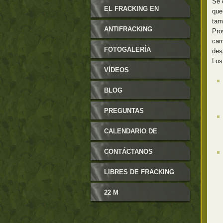
Se 
MODIFICABLES
EL FRACKING EN
que
tam
ARAGÓN
ANTIFRACKING
Pro
cam
FOTOGALERÍA
des
Los
VÍDEOS
BLOG
PREGUNTAS
FRECUENTES
CALENDARIO DE
EVENTOS
CONTÁCTANOS
LIBRES DE FRACKING
22 M