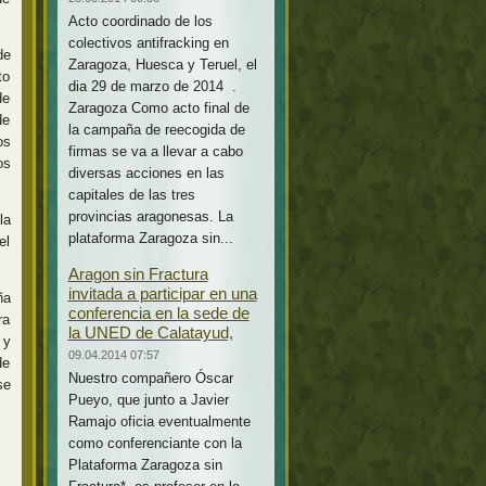
Acto coordinado de los
colectivos antifracking en
de
Zaragoza, Huesca y Teruel, el
to
dia 29 de marzo de 2014 .
de
Zaragoza Como acto final de
de
la campaña de reecogida de
os
firmas se va a llevar a cabo
os
diversas acciones en las
capitales de las tres
provincias aragonesas. La
la
plataforma Zaragoza sin...
el
Aragon sin Fractura
invitada a participar en una
ña
conferencia en la sede de
ra
la UNED de Calatayud,
 y
09.04.2014 07:57
de
Nuestro compañero Óscar
se
Pueyo, que junto a Javier
Ramajo oficia eventualmente
como conferenciante con la
Plataforma Zaragoza sin