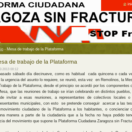
ini
cio
-
Mesa de trabajo de la Plataforma
sa de trabajo de la Plataforma
0.2013 00:12
pasado sábado día diecinueve, como es habitual cada quincena o cada v
 la urgencia del asunto lo requiere, se reunió, esta vez en Remolinos, la Me
Trabajo de la Plataforma; desde el principio se acordó por los componentes 
Mesa, que las reuniones de trabajo se irían celebrando en distintos pueblos,
 de invitar a esas reuniones, a representantes de colectivos locales o
resentantes municipales, con esto se pretende conseguir acercar a las tes
 movimiento ciudadano de la Plataforma a los habitantes, o concienciar 
una manera a parte de la ciudadanía que a la fecha no haya podido ten
icia del movimiento que supone la Plataforma Ciudadana Zaragoza sin Fractu