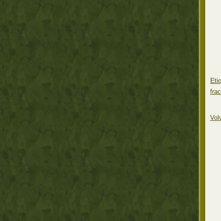
Eti
fra
Vol