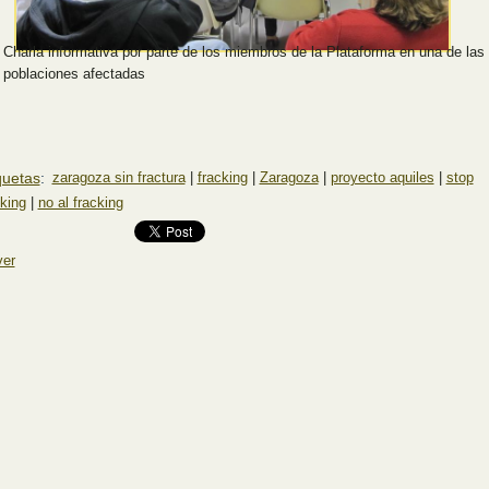
Charla informativa por parte de los miembros de la Plataforma en una de las
poblaciones afectadas
quetas
:
zaragoza sin fractura
|
fracking
|
Zaragoza
|
proyecto aquiles
|
stop
cking
|
no al fracking
ver