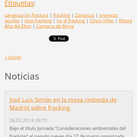
Etiquetas
:
zaragoza sin fractura
|
fracking
|
Zaragoza
|
proyecto
aquiles
|
stop fracking
|
no al fracking
|
Cinco Villas
|
Ribera
Alta del Ebro
|
Comarca de Borja
« Volver
Noticias
José Luis Simón en la mesa redonda de
Madrid sobre fracking
28.03.2014 09:15
Bajo el título Jornada ''Consideraciones ambientales del
fracking'' el pasado jueves día 27 de marzo organizada