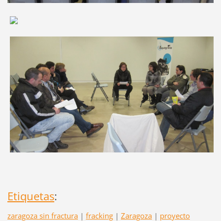
Etiquetas
:
zaragoza sin fractura
|
fracking
|
Zaragoza
|
proyecto