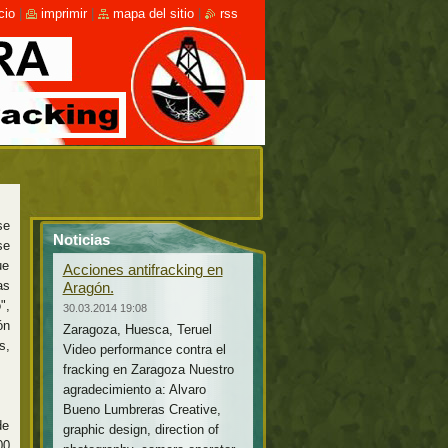
cio
|
imprimir
|
mapa del sitio
|
rss
se
Noticias
se
ue
Acciones antifracking en
as
Aragón.
",
30.03.2014 19:08
ón
Zaragoza, Huesca, Teruel
s,
Video performance contra el
fracking en Zaragoza Nuestro
agradecimiento a: Alvaro
Bueno Lumbreras Creative,
de
graphic design, direction of
00