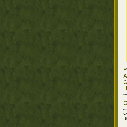
P
A
G
---
G
ht
G
U
---