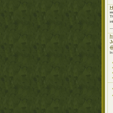
H
ww
Th
in
---
h
J
In