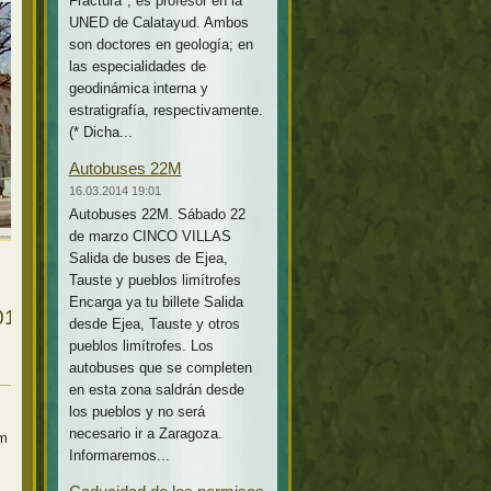
Fractura*, es profesor en la
UNED de Calatayud. Ambos
son doctores en geología; en
las especialidades de
geodinámica interna y
estratigrafía, respectivamente.
(* Dicha...
Autobuses 22M
16.03.2014 19:01
Autobuses 22M. Sábado 22
de marzo CINCO VILLAS
Salida de buses de Ejea,
Tauste y pueblos limítrofes
Encarga ya tu billete Salida
2013 on
desde Ejea, Tauste y otros
pueblos limítrofes. Los
autobuses que se completen
en esta zona saldrán desde
los pueblos y no será
necesario ir a Zaragoza.
m and Netflix
Informaremos...