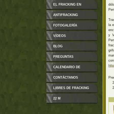
MODIFICABLES
EL FRACKING EN
dól
Pen
ARAGÓN
ANTIFRACKING
Tra
la 
FOTOGALERÍA
enc
y V
VÍDEOS
Pen
fra
BLOG
gri
mar
PREGUNTAS
con
htt
FRECUENTES
CALENDARIO DE
EVENTOS
CONTÁCTANOS
Pre
201
201
LIBRES DE FRACKING
22 M