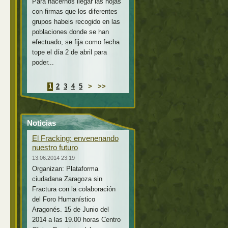
Para hacernos llegar las hojas
con firmas que los diferentes
grupos habeis recogido en las
poblaciones donde se han
efectuado, se fija como fecha
tope el día 2 de abril para
poder...
1
2
3
4
5
>
>>
Noticias
El Fracking: envenenando
nuestro futuro
13.06.2014 23:19
Organizan: Plataforma
ciudadana Zaragoza sin
Fractura con la colaboración
del Foro Humanístico
Aragonés. 15 de Junio del
2014 a las 19.00 horas Centro