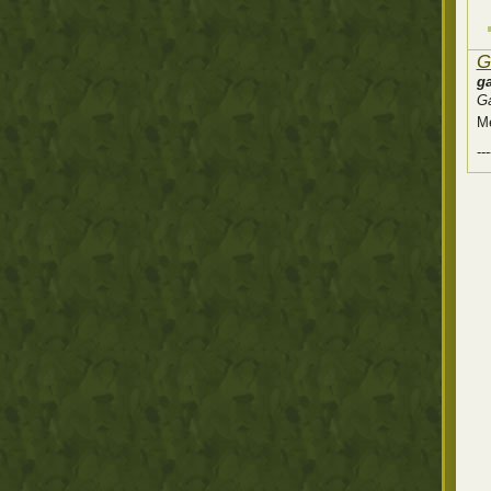
G
g
G
Me
---