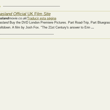
----------------------------------------------------------
asland Official
UK Film
Site
asland
movie.co.uk/
Traducir esta página
asland
Buy the DVD London Premiere Pictures. Part Road-Trip, Part Bluegra
ltdown. A film by Josh Fox. "The 21st Century's answer to Erin
...
-------------------------------------------------------