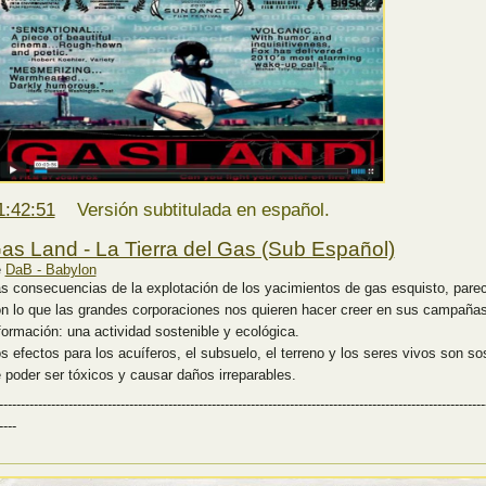
1:42:51
Versión subtitulada en español.
as Land - La Tierra del Gas (Sub Español)
e
DaB - Babylon
s consecuencias de la explotación de los yacimientos de gas esquisto, pare
n lo que las grandes corporaciones nos quieren hacer creer en sus campaña
formación: una actividad sostenible y ecológica.
s efectos para los acuíferos, el subsuelo, el terreno y los seres vivos son 
 poder ser tóxicos y causar daños irreparables.
----------------------------------------------------------------------------------------------------------------
----