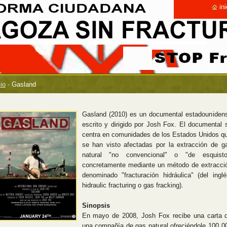
ini
cio
-
Gasland
Gasland (2010) es un documental estadouniden
escrito y dirigido por Josh Fox. El documental 
centra en comunidades de los Estados Unidos q
se han visto afectadas por la extracción de g
natural "no convencional" o "de esquisto
concretamente mediante un método de extracci
denominado "fracturación hidráulica" (del inglé
hidraulic fracturing o gas fracking).
Sinopsis
En mayo de 2008, Josh Fox recibe una carta 
una compañía de gas natural ofreciéndole 100 0