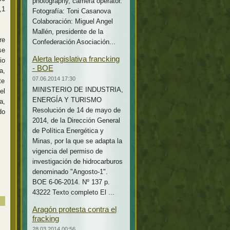
photography, camera operator.
,1
Fotografía: Toni Casanova
Colaboración: Miguel Angel
Mallén, presidente de la
re
Confederación Asociación...
se
Alerta legislativa francking
io
- BOE
a,
07.06.2014 17:30
te
MINISTERIO DE INDUSTRIA,
el
ENERGÍA Y TURISMO
a,
Resolución de 14 de mayo de
do
2014, de la Dirección General
de Política Energética y
Minas, por la que se adapta la
vigencia del permiso de
investigación de hidrocarburos
denominado "Angosto-1".
BOE 6-06-2014. Nº 137 p.
43222 Texto completo El ...
Aragón protesta contra el
fracking
28.03.2014 00:56