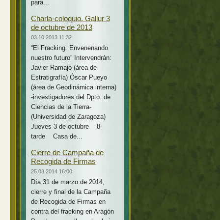
para...
Charla-coloquio. Gallur 3
de octubre de 2013
03.10.2013 11:32
“El Fracking: Envenenando
nuestro futuro” Intervendrán:
Javier Ramajo (área de
Estratigrafía) Óscar Pueyo
(área de Geodinámica interna)
-investigadores del Dpto. de
Ciencias de la Tierra-
(Universidad de Zaragoza)
Jueves 3 de octubre 8
tarde Casa de...
Cierre de Campaña de
Recogida de Firmas
25.03.2014 16:00
Día 31 de marzo de 2014,
cierre y final de la Campaña
de Recogida de Firmas en
contra del fracking en Aragón