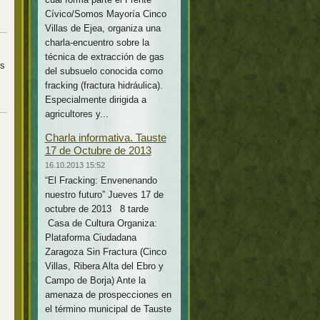
Cívico/Somos Mayoría Cinco
Villas de Ejea, organiza una
charla-encuentro sobre la
técnica de extracción de gas
ss Banjo
del subsuelo conocida como
fracking (fractura hidráulica).
Especialmente dirigida a
agricultores y...
Charla informativa. Tauste
17 de Octubre de 2013
16.10.2013 15:52
“El Fracking: Envenenando
nuestro futuro” Jueves 17 de
octubre de 2013 8 tarde
Casa de Cultura Organiza:
Plataforma Ciudadana
Zaragoza Sin Fractura (Cinco
Villas, Ribera Alta del Ebro y
Campo de Borja) Ante la
amenaza de prospecciones en
el término municipal de Tauste