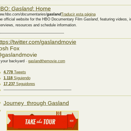
BO:
Gasland
: Home
w.hbo.com/documentaries/
gasland
Traducir esta página
e official website for the HBO Documentary Film
Gasland
, featuring videos, 
terviews, resources and schedule information.
-------------------------------------------------------
ttps://twitter.com/gaslandmovie
osh Fox
@
gaslandmovie
 your backyard
·
gaslandthemovie.com
4.778
Tweets
1.118
Siguiendo
17.237
Seguidores
----------------------------------------------------------
Journey through Gasland