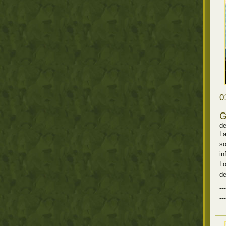
0
G
d
La
so
in
Lo
de
---
---