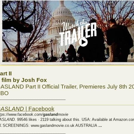
art II
 film by Josh Fox
ASLAND Part II Official Trailer, Premieres July 8th 
HBO
-------------------------------------------------------
ASLAND
| Facebook
tps://www.facebook.com/
gasland
movie
ASLAND
. 99546 likes · 2119 talking about this. USA: Available at Amazon.co
K SCREENINGS: www.gaslandmovie.co.uk AUSTRALIA
...
-------------------------------------------------------