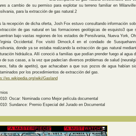
ares a cambio de su permiso para explotar su terreno familiar en Milanville
silvania, para la extracción de gas natural.2
s la recepción de dicha oferta, Josh Fox estuvo consultando información sob
extracción de gas natural en las formaciones geológicas de esquisto3 que 
uentran bajo vastas regiones de los estados de Pensilvania, Nueva York, Oh
irginia Occidental. Fox visitó Dimock,4 en el condado de Susquehann
silvania, donde ya se estaba realizando la extracción de gas natural median
cturación hidráulica. Allí conoció a familias que podían prender fuego al agua d
fo de sus casas, a la vez que padecían diversos problemas de salud (neuralgi
eos, falta de apetito), que achacaban a que sus pozos de agua habían si
taminados por los procedimientos de extracción del gas.
ps://es.wikipedia.org/wiki/Gasland
mios
0: Oscar: Nominada como Mejor película documental
0: Sundance: Premio Especial del Jurado en Documental