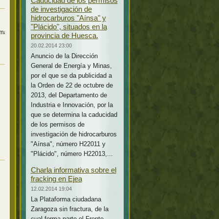
Caducidad de los permisos
de investigación de
hidrocarburos "Aínsa" y
"Plácido", situados en la
images,
provincia de Huesca.
20.02.2014 23:00
Anuncio de la Dirección
General de Energía y Minas,
por el que se da publicidad a
la Orden de 22 de octubre de
2013, del Departamento de
Industria e Innovación, por la
que se determina la caducidad
de los permisos de
investigación de hidrocarburos
"Aínsa", número H22011 y
"Plácido", número H22013,...
Charla informativa sobre el
fracking en Ejea
12.02.2014 19:04
La Plataforma ciudadana
Zaragoza sin fractura, de la
cual forma parte el Frente