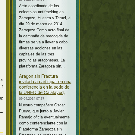
Acto coordinado de los
colectivos antifracking en
Zaragoza, Huesca y Teruel, el
dia 29 de marzo de 2014 .
Zaragoza Como acto final de
la campaña de reecogida de
firmas se va a llevar a cabo
diversas acciones en las
capitales de las tres
provincias aragonesas. La
plataforma Zaragoza sin...
Aragon sin Fractura
ce ser que no
invitada a participar en una
s de
conferencia en la sede de
la UNED de Calatayud,
sospechosos
09.04.2014 07:57
Nuestro compañero Óscar
Pueyo, que junto a Javier
-------------------
Ramajo oficia eventualmente
como conferenciante con la
Plataforma Zaragoza sin