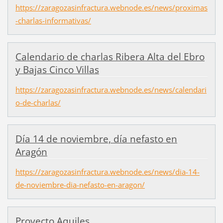
https://zaragozasinfractura.webnode.es/news/proximas
-charlas-informativas/
Calendario de charlas Ribera Alta del Ebro
y Bajas Cinco Villas
https://zaragozasinfractura.webnode.es/news/calendari
o-de-charlas/
Día 14 de noviembre, día nefasto en
Aragón
https://zaragozasinfractura.webnode.es/news/dia-14-
de-noviembre-dia-nefasto-en-aragon/
Proyecto Aquiles