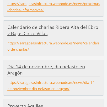
https://zaragozasinfractura.webnode.es/news/proximas
-charlas-informativas/
Calendario de charlas Ribera Alta del Ebro
y Bajas Cinco Villas
https://zaragozasinfractura.webnode.es/news/calendari
o-de-charlas/
Día 14 de noviembre, día nefasto en
Aragón
https://zaragozasinfractura.webnode.es/news/dia-14-
de-noviembre-dia-nefasto-en-aragon/
Proyecto Aquiles