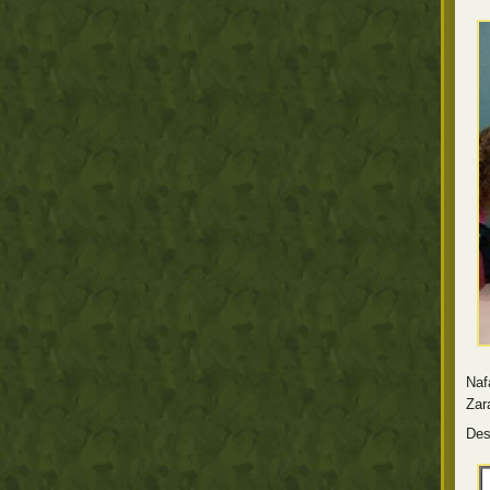
Naf
Zar
Des