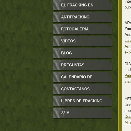
ínt
MODIFICABLES
EL FRACKING EN
pub
ARAGÓN
ANTIFRACKING
AR
Zar
FOTOGALERÍA
Aqu
La 
VÍDEOS
Amb
exp
BLOG
DI
PREGUNTAS
La 
Pid
FRECUENTES
CALENDARIO DE
sís
EVENTOS
CONTÁCTANOS
HE
LIBRES DE FRACKING
Una
sobr
22 M
Des
Min