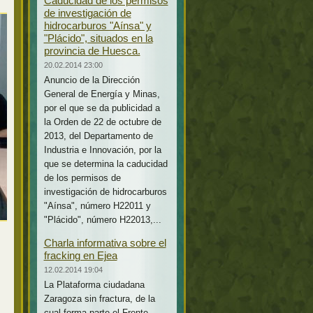
Caducidad de los permisos
de investigación de
hidrocarburos "Aínsa" y
"Plácido", situados en la
provincia de Huesca.
20.02.2014 23:00
Anuncio de la Dirección
General de Energía y Minas,
por el que se da publicidad a
la Orden de 22 de octubre de
2013, del Departamento de
Industria e Innovación, por la
que se determina la caducidad
de los permisos de
investigación de hidrocarburos
"Aínsa", número H22011 y
"Plácido", número H22013,...
Charla informativa sobre el
fracking en Ejea
12.02.2014 19:04
La Plataforma ciudadana
Zaragoza sin fractura, de la
cual forma parte el Frente