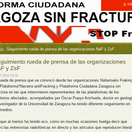
ini
cio
-
Seguimiento rueda de prensa de las organizaciones NaF y ZsF
guimiento rueda de prensa de las organizaciones
F y ZsF
7.2015 19:32
rueda de prensa que se convocó desde las organizaciones Nafarroako Frakin
Plataforma*Navarra antiFracking y Plataforma Ciudadana Zaragoza sin
ctura en las que intervinieron representantes de las plataformas de los
ritorios afectados, acompañados por Óscar Pueyo Anchuela, doctor en geolog
nvestigador de la Universidad de Zaragoza ha tenido diferente seguimiento en
 medios.
que al menos ha tenido eco, como en muchas ocasiones huelga decir que
o las entrevistas radiofónicas en directo y los artículos que reproducen literal