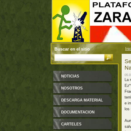
Buscar en el sitio
Ini
Se
Na
05.0
NOTICIAS
La 
Ez*
NOSOTROS
Fra
ter
DESCARGA MATERIAL
e i
los
DOCUMENTACION
Aun
CARTELES
salv