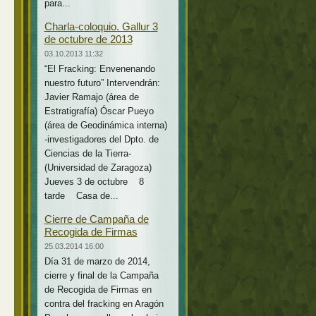
para...
Charla-coloquio. Gallur 3
de octubre de 2013
03.10.2013 11:32
“El Fracking: Envenenando
nuestro futuro” Intervendrán:
Javier Ramajo (área de
Estratigrafía) Óscar Pueyo
(área de Geodinámica interna)
-investigadores del Dpto. de
Ciencias de la Tierra-
(Universidad de Zaragoza)
Jueves 3 de octubre 8
tarde Casa de...
Cierre de Campaña de
Recogida de Firmas
25.03.2014 16:00
Día 31 de marzo de 2014,
cierre y final de la Campaña
de Recogida de Firmas en
contra del fracking en Aragón