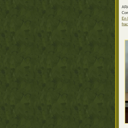
AR
Com
En 
frac