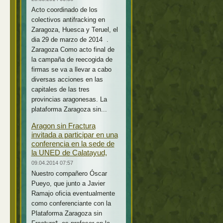
Acto coordinado de los
colectivos antifracking en
Zaragoza, Huesca y Teruel, el
dia 29 de marzo de 2014 .
Zaragoza Como acto final de
la campaña de reecogida de
firmas se va a llevar a cabo
diversas acciones en las
capitales de las tres
provincias aragonesas. La
plataforma Zaragoza sin...
Aragon sin Fractura
invitada a participar en una
conferencia en la sede de
la UNED de Calatayud,
09.04.2014 07:57
Nuestro compañero Óscar
Pueyo, que junto a Javier
Ramajo oficia eventualmente
como conferenciante con la
Plataforma Zaragoza sin