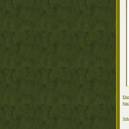
Eti
fra
Vol