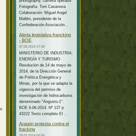
photography, camera operator.
Fotografía: Toni Casanova
Colaboración: Miguel Angel
Mallén, presidente de la
Confederación Asociación...
Alerta legislativa francking
- BOE
07.06.2014 17:30
MINISTERIO DE INDUSTRIA,
ENERGÍA Y TURISMO
Resolución de 14 de mayo de
2014, de la Dirección General
de Política Energética y
Minas, por la que se adapta la
vigencia del permiso de
investigación de hidrocarburos
denominado "Angosto-1".
BOE 6-06-2014. Nº 137 p.
io
43222 Texto completo El ...
Aragón protesta contra el
fracking
28.03.2014 00:56