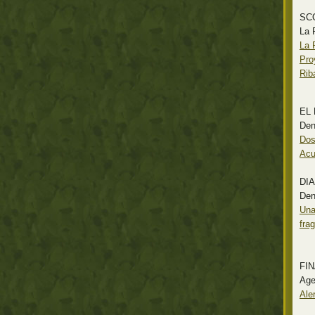
SC
La 
La 
Pro
Rib
EL
Den
Dos
Acu
DI
Den
Una
fra
FI
Age
Ale