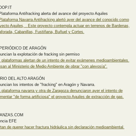
OOP.IT
Plataforma Antifracking alerta del avance del proyecto Aquiles
Plataforma Navarra Antifracking alertó ayer del avance del conocido como
yecto Aquiles, . Este proyecto contempla actuar en terrenos de Bardenas,
aforada, Cabanillas, Fustiñana, Buñuel y Cortes.
 PERIÓDICO DE ARAGÓN
uncian la explotación de fracking sin permiso
 plataformas alertan de un intento de evitar exámenes medioambientales.
san al Ministerio de Medio Ambiente de obrar "con alevosía".
ARIO DEL ALTO ARAGÓN
uncian los intentos de "fracking" en Aragón y Navarra.
 plataforma navarra y otra de Zaragoza denunciaron ayer el intento de
gmentar "de forma artificiosa" el proyecto Aquiles de extracción de gas.
NANZAS.COM
ncia EFE
rtan de querer hacer fractura hidráulica sin declaración medioambiental.