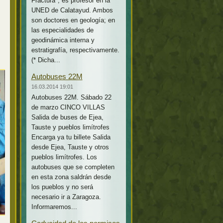
Fractura*, es profesor en la
UNED de Calatayud. Ambos
son doctores en geología; en
las especialidades de
geodinámica interna y
estratigrafía, respectivamente.
(* Dicha...
Autobuses 22M
16.03.2014 19:01
Autobuses 22M. Sábado 22
de marzo CINCO VILLAS
Salida de buses de Ejea,
Tauste y pueblos limítrofes
Encarga ya tu billete Salida
desde Ejea, Tauste y otros
pueblos limítrofes. Los
autobuses que se completen
en esta zona saldrán desde
los pueblos y no será
necesario ir a Zaragoza.
Informaremos...