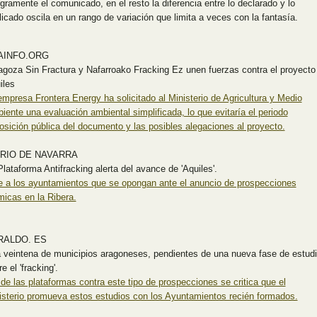
egramente el comunicado, en el resto la diferencia entre lo declarado y lo
licado oscila en un rango de variación que limita a veces con la fantasía.
AINFO.ORG
agoza Sin Fractura y Nafarroako Fracking Ez unen fuerzas contra el proyecto
iles
empresa Frontera Energy ha solicitado al Ministerio de Agricultura y Medio
iente una evaluación ambiental simplificada, lo que evitaría el periodo
osición pública del documento y las posibles alegaciones al proyecto.
ARIO DE NAVARRA
Plataforma Antifracking alerta del avance de 'Aquiles'.
e a los ayuntamientos que se opongan ante el anuncio de prospecciones
micas en la Ribera.
RALDO. ES
 veintena de municipios aragoneses, pendientes de una nueva fase de estud
e el 'fracking'.
de las plataformas contra este tipo de prospecciones se critica que el
isterio promueva estos estudios con los Ayuntamientos recién formados.