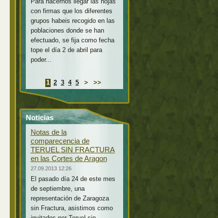
Para hacernos llegar las hojas
con firmas que los diferentes
grupos habeis recogido en las
poblaciones donde se han
efectuado, se fija como fecha
tope el día 2 de abril para
poder...
1
2
3
4
5
>
>>
Noticias
Notas de la
comparecencia de
TERUEL SIN FRACTURA
en las Cortes de Aragon
27.09.2013 12:26
El pasado día 24 de este mes
de septiembre, una
representación de Zaragoza
sin Fractura, asistimos como
invitados por Teruel sin