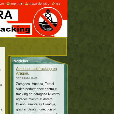
cio
|
imprimir
|
mapa del sitio
|
rss
Noticias
Acciones antifracking en
g
Aragón.
30.03.2014 19:08
Zaragoza, Huesca, Teruel
ía
Video performance contra el
fracking en Zaragoza Nuestro
agradecimiento a: Alvaro
Bueno Lumbreras Creative,
graphic design, direction of
 e