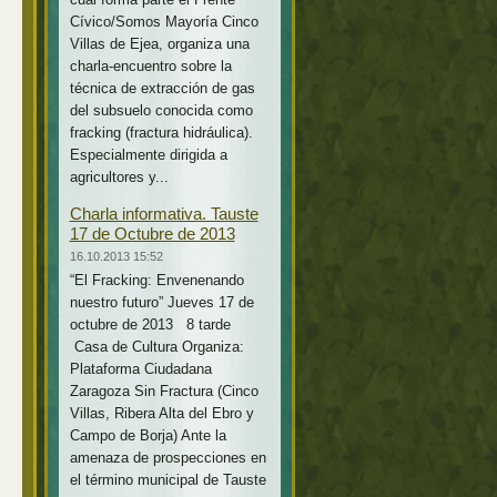
Cívico/Somos Mayoría Cinco
Villas de Ejea, organiza una
charla-encuentro sobre la
técnica de extracción de gas
del subsuelo conocida como
fracking (fractura hidráulica).
Especialmente dirigida a
agricultores y...
Charla informativa. Tauste
17 de Octubre de 2013
16.10.2013 15:52
“El Fracking: Envenenando
nuestro futuro” Jueves 17 de
octubre de 2013 8 tarde
Casa de Cultura Organiza:
Plataforma Ciudadana
Zaragoza Sin Fractura (Cinco
Villas, Ribera Alta del Ebro y
Campo de Borja) Ante la
amenaza de prospecciones en
el término municipal de Tauste