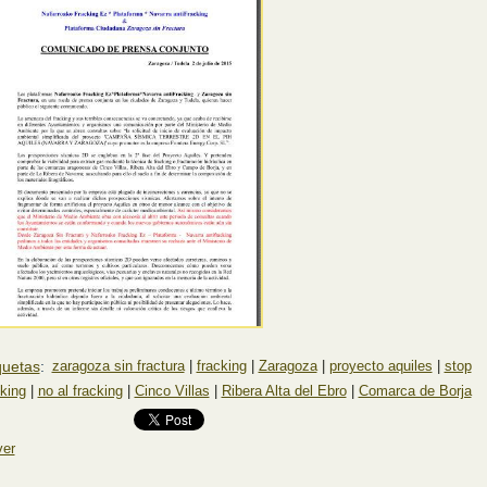
quetas
:
zaragoza sin fractura
|
fracking
|
Zaragoza
|
proyecto aquiles
|
stop
cking
|
no al fracking
|
Cinco Villas
|
Ribera Alta del Ebro
|
Comarca de Borja
ver