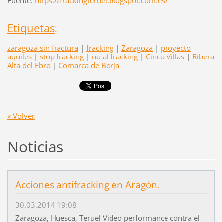
Fuente:
https://frackingteruel.blogspot.com.es/
Etiquetas
:
zaragoza sin fractura
|
fracking
|
Zaragoza
|
proyecto
aquiles
|
stop fracking
|
no al fracking
|
Cinco Villas
|
Ribera
Alta del Ebro
|
Comarca de Borja
« Volver
Noticias
Acciones antifracking en Aragón.
30.03.2014 19:08
Zaragoza, Huesca, Teruel Video performance contra el