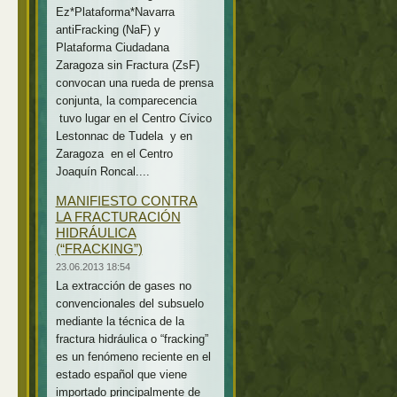
Ez*Plataforma*Navarra
antiFracking (NaF) y
Plataforma Ciudadana
Zaragoza sin Fractura (ZsF)
convocan una rueda de prensa
conjunta, la comparecencia
tuvo lugar en el Centro Cívico
Lestonnac de Tudela y en
Zaragoza en el Centro
Joaquín Roncal....
MANIFIESTO CONTRA
LA FRACTURACIÓN
HIDRÁULICA
(“FRACKING”)
23.06.2013 18:54
La extracción de gases no
convencionales del subsuelo
mediante la técnica de la
fractura hidráulica o “fracking”
es un fenómeno reciente en el
estado español que viene
importado principalmente de