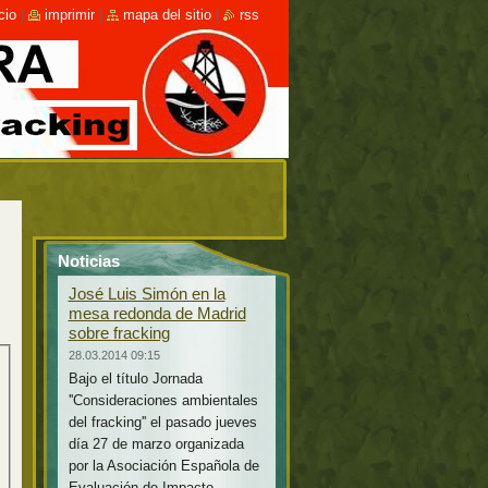
cio
|
imprimir
|
mapa del sitio
|
rss
Noticias
José Luis Simón en la
mesa redonda de Madrid
sobre fracking
28.03.2014 09:15
Bajo el título Jornada
''Consideraciones ambientales
del fracking'' el pasado jueves
día 27 de marzo organizada
por la Asociación Española de
Evaluación de Impacto