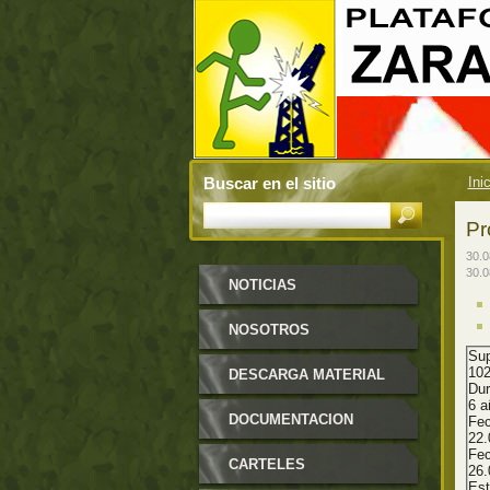
Buscar en el sitio
Ini
Pr
30.0
30.0
NOTICIAS
NOSOTROS
Sup
102
DESCARGA MATERIAL
Dur
6 a
DOCUMENTACION
Fec
22.
Fec
CARTELES
26.
Es