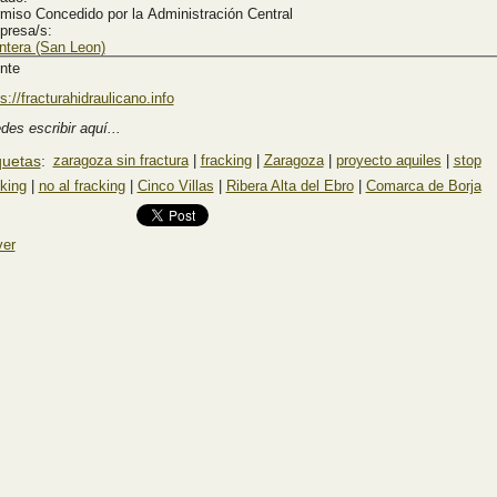
miso Concedido por la Administración Central
presa/s:
ntera (San Leon)
nte
s://fracturahidraulicano.info
des escribir aquí...
quetas
:
zaragoza sin fractura
|
fracking
|
Zaragoza
|
proyecto aquiles
|
stop
cking
|
no al fracking
|
Cinco Villas
|
Ribera Alta del Ebro
|
Comarca de Borja
ver