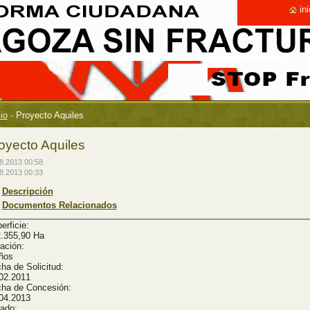
ini
cio
-
Proyecto Aquiles
oyecto Aquiles
8.2013 00:58
8.2013 00:33
Descripción
Documentos Relacionados
erficie:
.355,90 Ha
ación:
ños
ha de Solicitud:
02.2011
ha de Concesión:
04.2013
tado: