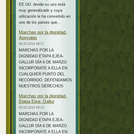
EE.UU. donde su uso está
muy generalizado y cuya
utilización le ha convertido en
uno de los países que...
Marchas por la dignidad.
Apoyalas
06.03.2014 08:17
MARCHAS POR LA
DIGNIDAD ETAPA EJEA-
GALLUR DÍA 6 DE MARZO
INCORPÓRATE A ELLA EN
CUALQUIER PUNTO DEL
RECORRIDO. DEFENDAMOS
NUESTROS DERECHOS
Marchas por la dignidad.
Etapa Ejea- Gallur
05.03.2014 08:13
MARCHAS POR LA
DIGNIDAD ETAPA EJEA-
GALLUR DÍA 6 DE MARZO
INCORPÓRATE A ELLA EN