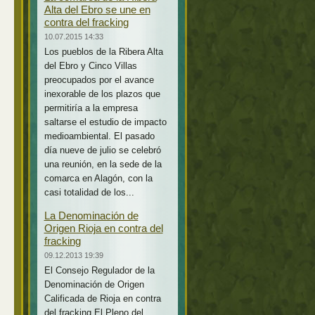
Alta del Ebro se une en
contra del fracking
10.07.2015 14:33
Los pueblos de la Ribera Alta
del Ebro y Cinco Villas
preocupados por el avance
inexorable de los plazos que
permitiría a la empresa
saltarse el estudio de impacto
medioambiental. El pasado
día nueve de julio se celebró
una reunión, en la sede de la
comarca en Alagón, con la
casi totalidad de los...
La Denominación de
Origen Rioja en contra del
fracking
09.12.2013 19:39
El Consejo Regulador de la
Denominación de Origen
Calificada de Rioja en contra
del fracking El Pleno del