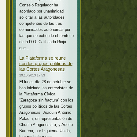
Consejo Regulador ha
acordado por unanimidad
solicitar a las autoridades
competentes de las tres
comunidades autónomas por
las que se extiende el territorio
de la D.O. Calificada Rioja
que...
La Plataforma se reune
con los grupos políticos de
las Cortes Aragonesas
29.10.2013 17:53
El lunes día 28 de octubre se
han iniciado las entrevistas de
la Plataforma Cívica
“Zaragoza sin fractura” con los
grupos políticos de las Cortes
Aragonesas. Joaquín Antonio
Palacín, en representación de
Chunta Aragonesista, y Adolfo
Barrena, por Izquierda Unida,
han recibido a una