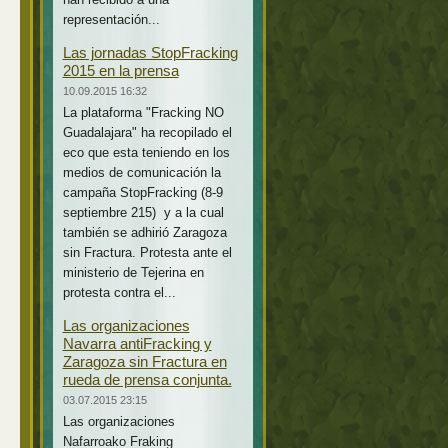
representación...
Las jornadas StopFracking
2015 en la prensa
10.09.2015 16:32
La plataforma "Fracking NO
Guadalajara" ha recopilado el
eco que esta teniendo en los
medios de comunicación la
campaña StopFracking (8-9
septiembre 215) y a la cual
también se adhirió Zaragoza
sin Fractura. Protesta ante el
ministerio de Tejerina en
protesta contra el...
Las organizaciones
Navarra antiFracking y
Zaragoza sin Fractura en
rueda de prensa conjunta.
03.07.2015 23:15
Las organizaciones
Nafarroako Fraking