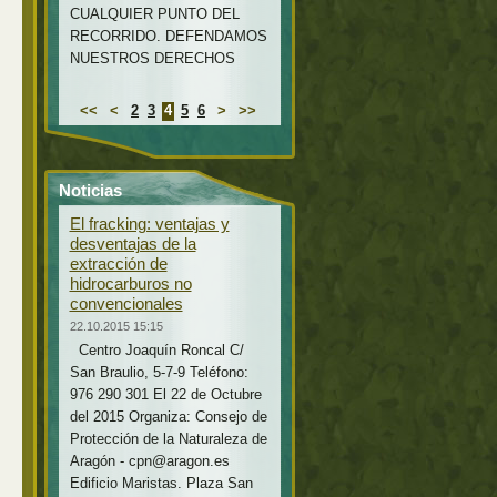
CUALQUIER PUNTO DEL
RECORRIDO. DEFENDAMOS
NUESTROS DERECHOS
<<
<
2
3
4
5
6
>
>>
Noticias
El fracking: ventajas y
desventajas de la
extracción de
hidrocarburos no
convencionales
22.10.2015 15:15
Centro Joaquín Roncal C/
San Braulio, 5-7-9 Teléfono:
976 290 301 El 22 de Octubre
del 2015 Organiza: Consejo de
Protección de la Naturaleza de
Aragón - cpn@aragon.es
Edificio Maristas. Plaza San