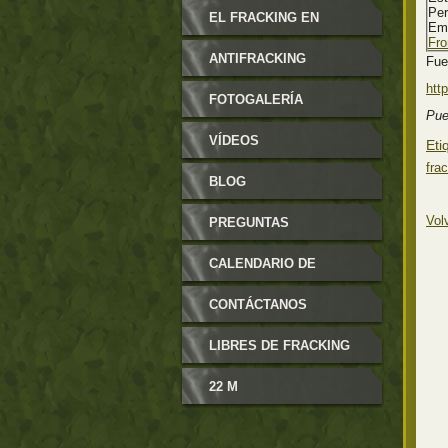
Per
MODIFICABLES
EL FRACKING EN
Em
Fro
ARAGÓN
ANTIFRACKING
Fue
http
FOTOGALERÍA
Pue
VÍDEOS
Eti
fra
BLOG
Vol
PREGUNTAS
FRECUENTES
CALENDARIO DE
EVENTOS
CONTÁCTANOS
LIBRES DE FRACKING
22 M