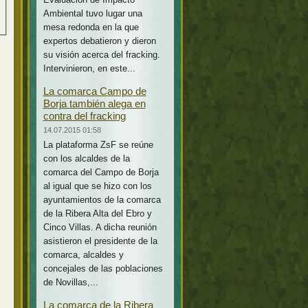
Ambiental tuvo lugar una
mesa redonda en la que
expertos debatieron y dieron
su visión acerca del fracking.
Intervinieron, en este...
La comarca Campo de
Borja también alega en
contra del fracking
14.07.2015 01:58
La plataforma ZsF se reúne
con los alcaldes de la
comarca del Campo de Borja
al igual que se hizo con los
ayuntamientos de la comarca
de la Ribera Alta del Ebro y
Cinco Villas. A dicha reunión
asistieron el presidente de la
comarca, alcaldes y
concejales de las poblaciones
de Novillas,...
La comarca de la Ribera