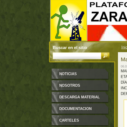
Buscar en el sitio
Ini
Ma
06.0
MA
NOTICIAS
ET
DÍA
NOSOTROS
IN
DE
DESCARGA MATERIAL
DOCUMENTACION
CARTELES