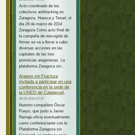
Acto coordinado de los
colectivos antifracking en
Zaragoza, Huesca y Teruel, el
dia 29 de marzo de 2014 .
Zaragoza Como acto final de
la campaña de reecogida de
firmas se va a llevar a cabo
diversas acciones en las
capitales de las tres
provincias aragonesas. La
plataforma Zaragoza sin...
Aragon sin Fractura
invitada a participar en una
conferencia en la sede de
la UNED de Calatayud,
09.04.2014 07:57
Nuestro compañero Óscar
Pueyo, que junto a Javier
Ramajo oficia eventualmente
como conferenciante con la
Plataforma Zaragoza sin