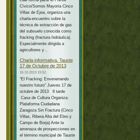
Cívico/Somos Mayoría Cinco
Villas de Ejea, organiza una
charla-encuentro sobre la
técnica de extracción de gas
del subsuelo conocida como
fracking (fractura hidráulica).
Especialmente dirigida a
agricultores y...
Charla informativa. Tauste
17 de Octubre de 2013
16.10.2013 15:52
“El Fracking: Envenenando
nuestro futuro” Jueves 17 de
octubre de 2013 8 tarde
Casa de Cultura Organiza:
Plataforma Ciudadana
Zaragoza Sin Fractura (Cinco
Villas, Ribera Alta del Ebro y
Campo de Borja) Ante la
amenaza de prospecciones en
el término municipal de Tauste