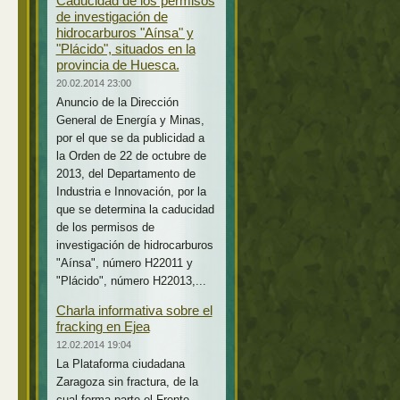
Caducidad de los permisos
de investigación de
hidrocarburos "Aínsa" y
"Plácido", situados en la
provincia de Huesca.
20.02.2014 23:00
Anuncio de la Dirección
General de Energía y Minas,
por el que se da publicidad a
la Orden de 22 de octubre de
2013, del Departamento de
Industria e Innovación, por la
que se determina la caducidad
de los permisos de
investigación de hidrocarburos
"Aínsa", número H22011 y
"Plácido", número H22013,...
Charla informativa sobre el
fracking en Ejea
12.02.2014 19:04
La Plataforma ciudadana
Zaragoza sin fractura, de la
cual forma parte el Frente