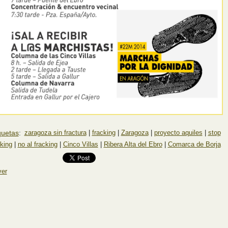
quetas
:
zaragoza sin fractura
|
fracking
|
Zaragoza
|
proyecto aquiles
|
stop
cking
|
no al fracking
|
Cinco Villas
|
Ribera Alta del Ebro
|
Comarca de Borja
ver