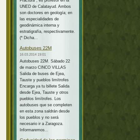
Fractura*, es profesor en la
UNED de Calatayud. Ambos
son doctores en geología; en
las especialidades de
geodinámica interna y
estratigrafía, respectivamente.
(* Dicha...
Autobuses 22M
16.03.2014 19:01
Autobuses 22M. Sábado 22
de marzo CINCO VILLAS
Salida de buses de Ejea,
Tauste y pueblos limítrofes
Encarga ya tu billete Salida
desde Ejea, Tauste y otros
pueblos limítrofes. Los
autobuses que se completen
en esta zona saldrán desde
los pueblos y no será
necesario ir a Zaragoza.
Informaremos...