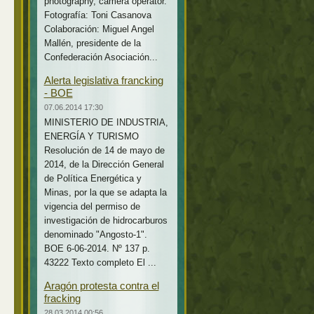
photography, camera operator.
Fotografía: Toni Casanova
Colaboración: Miguel Angel
Mallén, presidente de la
Confederación Asociación...
Alerta legislativa francking
- BOE
07.06.2014 17:30
MINISTERIO DE INDUSTRIA,
ENERGÍA Y TURISMO
Resolución de 14 de mayo de
2014, de la Dirección General
de Política Energética y
Minas, por la que se adapta la
vigencia del permiso de
investigación de hidrocarburos
denominado "Angosto-1".
BOE 6-06-2014. Nº 137 p.
43222 Texto completo El ...
Aragón protesta contra el
fracking
28.03.2014 00:56