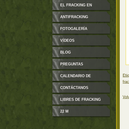
MODIFICABLES
EL FRACKING EN
ARAGÓN
ANTIFRACKING
FOTOGALERÍA
VÍDEOS
BLOG
PREGUNTAS
Eti
FRECUENTES
CALENDARIO DE
fra
EVENTOS
CONTÁCTANOS
Vol
LIBRES DE FRACKING
22 M