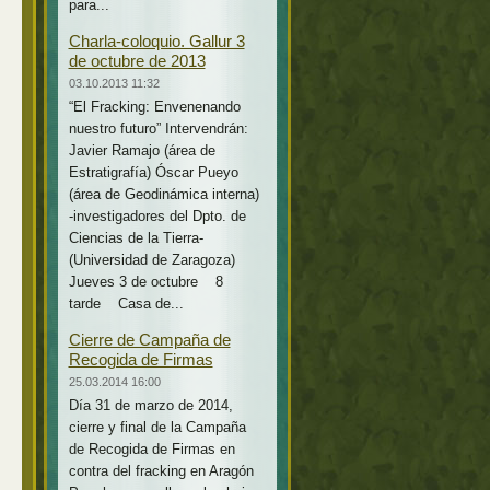
para...
Charla-coloquio. Gallur 3
de octubre de 2013
03.10.2013 11:32
“El Fracking: Envenenando
nuestro futuro” Intervendrán:
Javier Ramajo (área de
Estratigrafía) Óscar Pueyo
(área de Geodinámica interna)
-investigadores del Dpto. de
Ciencias de la Tierra-
(Universidad de Zaragoza)
Jueves 3 de octubre 8
tarde Casa de...
Cierre de Campaña de
Recogida de Firmas
25.03.2014 16:00
Día 31 de marzo de 2014,
cierre y final de la Campaña
de Recogida de Firmas en
contra del fracking en Aragón