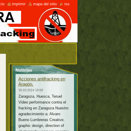
cio
|
imprimir
|
mapa del sitio
|
rss
Noticias
Acciones antifracking en
Aragón.
30.03.2014 19:08
Zaragoza, Huesca, Teruel
Video performance contra el
fracking en Zaragoza Nuestro
agradecimiento a: Alvaro
Bueno Lumbreras Creative,
graphic design, direction of