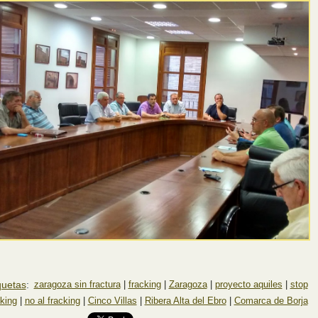
quetas
:
zaragoza sin fractura
|
fracking
|
Zaragoza
|
proyecto aquiles
|
stop
cking
|
no al fracking
|
Cinco Villas
|
Ribera Alta del Ebro
|
Comarca de Borja