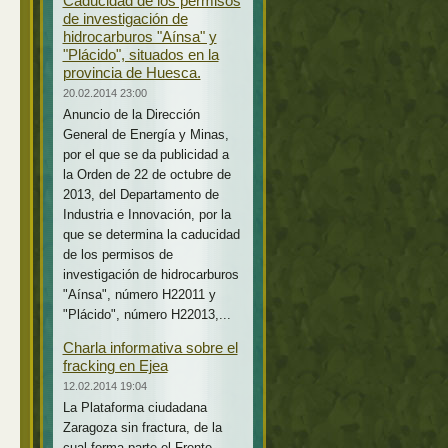
Caducidad de los permisos
de investigación de
hidrocarburos "Aínsa" y
"Plácido", situados en la
provincia de Huesca.
20.02.2014 23:00
Anuncio de la Dirección
General de Energía y Minas,
por el que se da publicidad a
la Orden de 22 de octubre de
2013, del Departamento de
Industria e Innovación, por la
que se determina la caducidad
de los permisos de
investigación de hidrocarburos
"Aínsa", número H22011 y
"Plácido", número H22013,...
Charla informativa sobre el
fracking en Ejea
12.02.2014 19:04
La Plataforma ciudadana
Zaragoza sin fractura, de la
cual forma parte el Frente