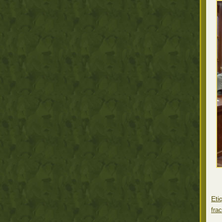
Eti
fra