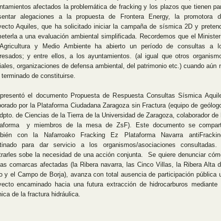
ntamientos afectados la problemática de fracking y los plazos que tienen pa
sentar alegaciones a la propuesta de Frontera Energy, la promotora d
yecto Aquiles, que ha solicitado iniciar la campaña de sísmica 2D y preten
eterla a una evaluación ambiental simplificada. Recordemos que el Minister
Agricultura y Medio Ambiente ha abierto un período de consultas a l
eresados; y entre ellos, a los ayuntamientos. (al igual que otros organism
ciales, organizaciones de defensa ambiental, del patrimonio etc.) cuando aún 
 terminado de constituirse.
presentó el documento Propuesta de Respuesta Consultas Sísmica Aquil
borado por la Plataforma Ciudadana Zaragoza sin Fractura (equipo de geólog
 dpto. de Ciencias de la Tierra de la Universidad de Zaragoza, colaborador de 
taforma y miembros de la mesa de ZsF). Este documento se compar
bién con la Nafarroako Fracking Ez Plataforma Navarra antiFrackin
tinado para dar servicio a los organismos/asociaciones consultadas.
strarles sobe la necesidad de una acción conjunta. Se quiere denunciar cóm
las comarcas afectadas (la Ribera navarra, las Cinco Villas, la Ribera Alta d
o y el Campo de Borja), avanza con total ausencia de participación pública 
yecto encaminado hacia una futura extracción de hidrocarburos mediante 
ica de la fractura hidráulica.