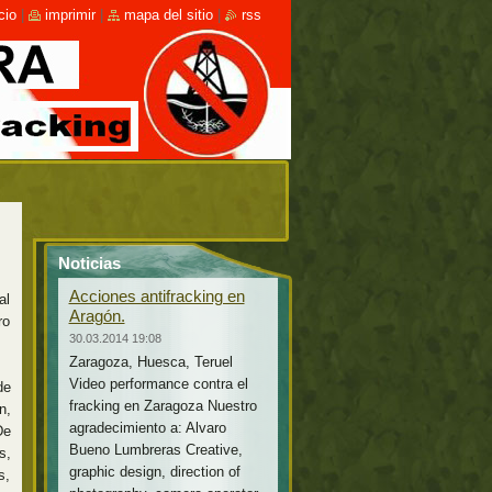
cio
|
imprimir
|
mapa del sitio
|
rss
Noticias
Acciones antifracking en
al
Aragón.
ro
30.03.2014 19:08
Zaragoza, Huesca, Teruel
Video performance contra el
de
fracking en Zaragoza Nuestro
n,
agradecimiento a: Alvaro
De
Bueno Lumbreras Creative,
s,
graphic design, direction of
s,