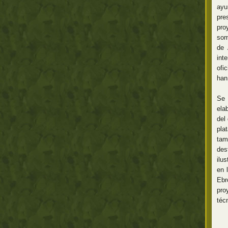
ayu
pre
pro
som
de 
int
ofi
han
Se 
ela
del
pla
tam
des
ilu
en 
Ebr
pro
técn