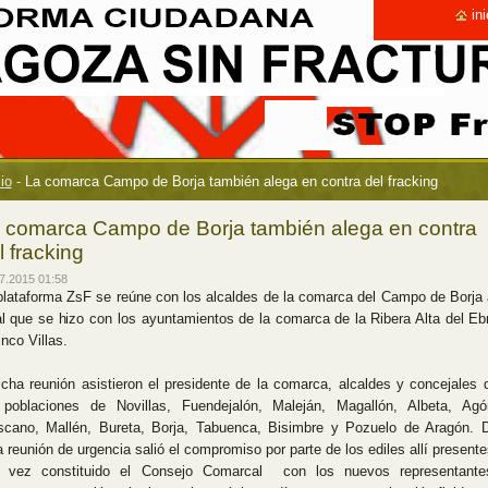
ini
cio
-
La comarca Campo de Borja también alega en contra del fracking
 comarca Campo de Borja también alega en contra
l fracking
7.2015 01:58
plataforma ZsF se reúne con los alcaldes de la comarca del Campo de Borja 
al que se hizo con los ayuntamientos de la comarca de la Ribera Alta del Eb
nco Villas.
icha reunión asistieron el presidente de la comarca, alcaldes y concejales 
 poblaciones de Novillas, Fuendejalón, Maleján, Magallón, Albeta, Agó
scano, Mallén, Bureta, Borja, Tabuenca, Bisimbre y Pozuelo de Aragón. 
a reunión de urgencia salió el compromiso por parte de los ediles allí presente
 vez constituido el Consejo Comarcal con los nuevos representante