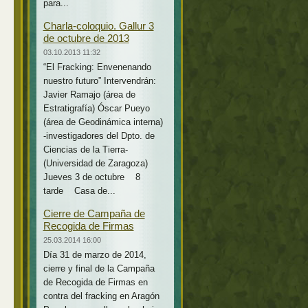
para...
Charla-coloquio. Gallur 3
de octubre de 2013
03.10.2013 11:32
“El Fracking: Envenenando
nuestro futuro” Intervendrán:
Javier Ramajo (área de
Estratigrafía) Óscar Pueyo
(área de Geodinámica interna)
-investigadores del Dpto. de
Ciencias de la Tierra-
(Universidad de Zaragoza)
Jueves 3 de octubre 8
tarde Casa de...
Cierre de Campaña de
Recogida de Firmas
25.03.2014 16:00
Día 31 de marzo de 2014,
cierre y final de la Campaña
de Recogida de Firmas en
contra del fracking en Aragón