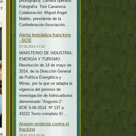
photography, camera operator.
on
Fotografía: Toni Casanova
 y
Colaboración: Miguel Angel
Mallén, presidente de la
Confederación Asociación...
Alerta legislativa francking
- BOE
07.06.2014 17:30
MINISTERIO DE INDUSTRIA,
ENERGÍA Y TURISMO
Resolución de 14 de mayo de
2014, de la Dirección General
de Política Energética y
Minas, por la que se adapta la
vigencia del permiso de
investigación de hidrocarburos
denominado "Angosto-1".
BOE 6-06-2014. Nº 137 p.
43222 Texto completo El ...
Aragón protesta contra el
fracking
os
28.03.2014 00:56