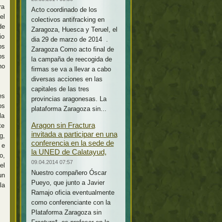
ra
Acto coordinado de los
el
colectivos antifracking en
de
Zaragoza, Huesca y Teruel, el
io
dia 29 de marzo de 2014 .
os
Zaragoza Como acto final de
os
la campaña de reecogida de
no
firmas se va a llevar a cabo
diversas acciones en las
capitales de las tres
es
provincias aragonesas. La
os
plataforma Zaragoza sin...
la
Aragon sin Fractura
te
invitada a participar en una
g,
conferencia en la sede de
 e
la UNED de Calatayud,
o,
09.04.2014 07:57
el
Nuestro compañero Óscar
un
Pueyo, que junto a Javier
la
Ramajo oficia eventualmente
como conferenciante con la
Plataforma Zaragoza sin