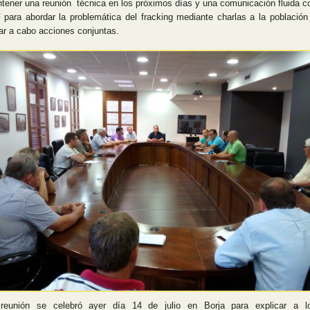
tener una reunión técnica en los próximos días y una comunicación fluida c
 para abordar la problemática del fracking mediante charlas a la población
var a cabo acciones conjuntas.
reunión se celebró ayer día 14 de julio en Borja para explicar a l