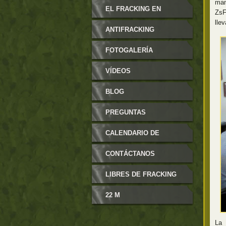
man
MODIFICABLES
EL FRACKING EN
ZsF
lle
ARAGÓN
ANTIFRACKING
FOTOGALERÍA
VÍDEOS
BLOG
PREGUNTAS
FRECUENTES
CALENDARIO DE
EVENTOS
CONTÁCTANOS
LIBRES DE FRACKING
22 M
La 