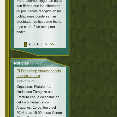
Para hacernos llegar las hojas
con firmas que los diferentes
grupos habeis recogido en las
poblaciones donde se han
efectuado, se fija como fecha
tope el día 2 de abril para
poder...
1
2
3
4
5
>
>>
Noticias
El Fracking: envenenando
nuestro futuro
13.06.2014 23:19
Organizan: Plataforma
ciudadana Zaragoza sin
Fractura con la colaboración
del Foro Humanístico
Aragonés. 15 de Junio del
2014 a las 19.00 horas Centro