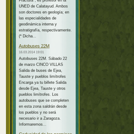
Fractura*, es profesor en la
UNED de Calatayud. Ambos
son doctores en geología; en
las especialidades de
geodinámica interna y
estratigrafía, respectivamente.
(* Dicha...
Autobuses 22M
16.03.2014 19:01
Autobuses 22M. Sábado 22
de marzo CINCO VILLAS
Salida de buses de Ejea,
Tauste y pueblos limítrofes
Encarga ya tu billete Salida
desde Ejea, Tauste y otros
pueblos limítrofes. Los
autobuses que se completen
en esta zona saldrán desde
los pueblos y no será
necesario ir a Zaragoza.
Informaremos...