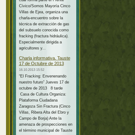
Cívico/Somos Mayoría Cinco
Villas de Ejea, organiza una
charla-encuentro sobre la
técnica de extracción de gas
del subsuelo conocida como
fracking (fractura hidráulica).
Especialmente dirigida a
agricultores y...
Charla informativa. Tauste
17 de Octubre de 2013
16.10.2013 15:52
“El Fracking: Envenenando
nuestro futuro” Jueves 17 de
octubre de 2013 8 tarde
Casa de Cultura Organiza:
Plataforma Ciudadana
Zaragoza Sin Fractura (Cinco
Villas, Ribera Alta del Ebro y
Campo de Borja) Ante la
amenaza de prospecciones en
el término municipal de Tauste