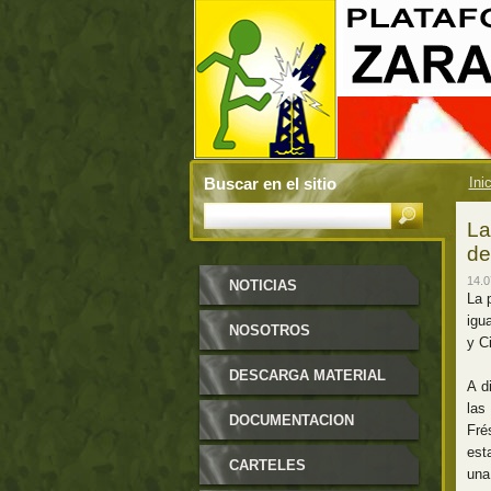
Buscar en el sitio
Ini
La
de
14.0
NOTICIAS
La 
igu
NOSOTROS
y Ci
DESCARGA MATERIAL
A d
las
DOCUMENTACION
Fré
est
CARTELES
una