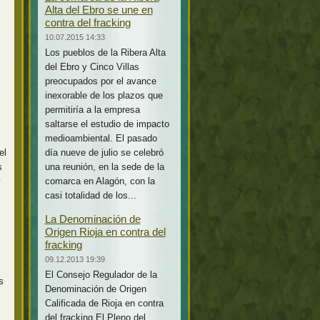
Alta del Ebro se une en
contra del fracking
10.07.2015 14:33
Los pueblos de la Ribera Alta
del Ebro y Cinco Villas
preocupados por el avance
inexorable de los plazos que
permitiría a la empresa
saltarse el estudio de impacto
medioambiental. El pasado
el
día nueve de julio se celebró
s
una reunión, en la sede de la
y
comarca en Alagón, con la
casi totalidad de los...
La Denominación de
Origen Rioja en contra del
fracking
09.12.2013 19:39
El Consejo Regulador de la
s
Denominación de Origen
Calificada de Rioja en contra
del fracking El Pleno del