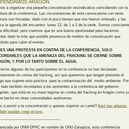
FENDAMOS ARAGÓN.
os a organizar una pequeña concentración reivindicativa coincidiendo con la
rtura de la conferencia. Las circunstancias de esta convocatoria con tanta
mura son forzadas, dado con el poco tiempo que nos hemos enterado, y las
ca la agenda del encuentro: lunes 13, de 1 a 2 de la tarde. Somos conscient
la dificultad, pero creemos que es una buena oportunidad para hacernos
ibles dado la más que posible presencia de medios de comunicación que
itirán para cubrir el evento.
 ES UNA PROTESTA EN CONTRA DE LA CONFERENCIA, SOLO
CORDARLES QUE LA AMENAZA DEL FRACKING SE CIERNE SOBRE
AGÓN, Y POR LO TANTO SOBRE EL AGUA.
hecho algunos de los participantes en la conferencia se han declarado
ertamente en contra del fracking, así que queremos que tengan presente el
sgo que supone esta práctica para la contaminación del medio ambiente. Por
o lado también recordarles a los asistentes a la conferencia del gobierno
gonés, que está en su mano legislar en contra del fracking en Aragón como y
ha hecho en otras comunidades autónomas.
s a asistir a la concentración y quieres imprimir un cartel?
Aquí hay algunos,
bién puedes crear el tuyo.
-----------------------------------------------------
anizada por UNW-DPAC en nombre de ONU-Zaragoza, esta conferencia