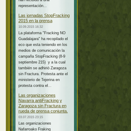
representación...
Las jornadas StopFracking
2015 en la prensa
10.09.2015 16:32
La plataforma "Fracking NO
Guadalajara" ha recopilado el
eco que esta teniendo en los
medios de comunicación la
campaña StopFracking (8-9
septiembre 215) y a la cual
también se adhirió Zaragoza
sin Fractura. Protesta ante el
ministerio de Tejerina en
protesta contra el...
Las organizaciones
Navarra antiFracking y
Zaragoza sin Fractura en
rueda de prensa conjunta.
03.07.2015 23:15
Las organizaciones
Nafarroako Fraking