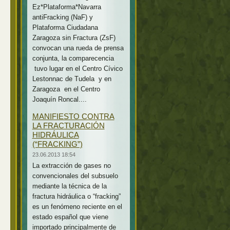
Ez*Plataforma*Navarra
antiFracking (NaF) y
Plataforma Ciudadana
Zaragoza sin Fractura (ZsF)
convocan una rueda de prensa
conjunta, la comparecencia
tuvo lugar en el Centro Cívico
Lestonnac de Tudela y en
Zaragoza en el Centro
Joaquín Roncal....
MANIFIESTO CONTRA
LA FRACTURACIÓN
HIDRÁULICA
(“FRACKING”)
23.06.2013 18:54
La extracción de gases no
convencionales del subsuelo
mediante la técnica de la
fractura hidráulica o “fracking”
es un fenómeno reciente en el
estado español que viene
importado principalmente de