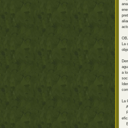
ana
ene
pre
ali
act
OB
La 
obj
Dem
agu
a l
soc
Ide
com
La 
Ana
Pro
efi
Ext