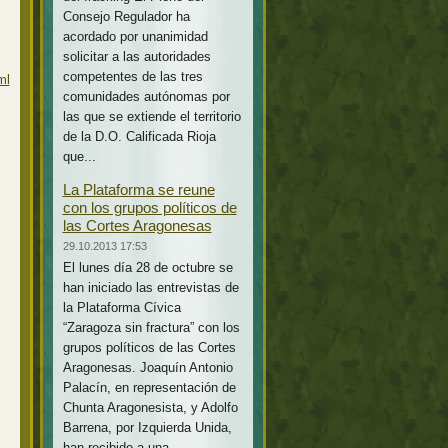
Consejo Regulador ha
acordado por unanimidad
solicitar a las autoridades
competentes de las tres
ml
comunidades autónomas por
las que se extiende el territorio
de la D.O. Calificada Rioja
que...
La Plataforma se reune
con los grupos políticos de
las Cortes Aragonesas
29.10.2013 17:53
El lunes día 28 de octubre se
han iniciado las entrevistas de
la Plataforma Cívica
“Zaragoza sin fractura” con los
grupos políticos de las Cortes
Aragonesas. Joaquín Antonio
Palacín, en representación de
Chunta Aragonesista, y Adolfo
Barrena, por Izquierda Unida,
han recibido a una