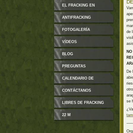
DE
MODIFICABLES
EL FRACKING EN
Vam
ape
ARAGÓN
ANTIFRACKING
pre
mar
FOTOGALERÍA
de 
vis
VÍDEOS
asis
NO
BLOG
RE
AR
PREGUNTAS
De 
abi
FRECUENTES
CALENDARIO DE
rie
otr
EVENTOS
CONTÁCTANOS
ara
se 
LIBRES DE FRACKING
¿Va
22 M
tam
-----
Org