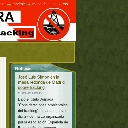
cio
|
imprimir
|
mapa del sitio
|
rss
e
Noticias
José Luis Simón en la
mesa redonda de Madrid
,
sobre fracking
28.03.2014 09:15
Bajo el título Jornada
''Consideraciones ambientales
del fracking'' el pasado jueves
día 27 de marzo organizada
por la Asociación Española de
Evaluación de Impacto