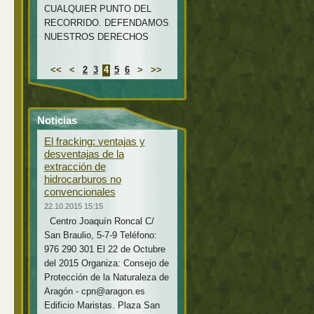
CUALQUIER PUNTO DEL
RECORRIDO. DEFENDAMOS
NUESTROS DERECHOS
<<
<
2
3
4
5
6
>
>>
Noticias
El fracking: ventajas y
desventajas de la
extracción de
hidrocarburos no
convencionales
22.10.2015 15:15
Centro Joaquín Roncal C/
San Braulio, 5-7-9 Teléfono:
976 290 301 El 22 de Octubre
del 2015 Organiza: Consejo de
Protección de la Naturaleza de
Aragón - cpn@aragon.es
Edificio Maristas. Plaza San