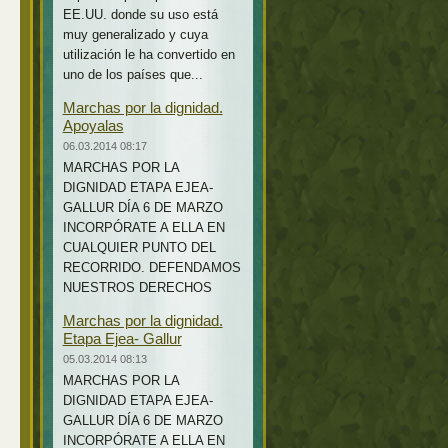
EE.UU. donde su uso está
muy generalizado y cuya
utilización le ha convertido en
uno de los países que...
Marchas por la dignidad.
Apoyalas
06.03.2014 08:17
MARCHAS POR LA
DIGNIDAD ETAPA EJEA-
GALLUR DÍA 6 DE MARZO
INCORPÓRATE A ELLA EN
CUALQUIER PUNTO DEL
RECORRIDO. DEFENDAMOS
NUESTROS DERECHOS
Marchas por la dignidad.
Etapa Ejea- Gallur
05.03.2014 08:13
MARCHAS POR LA
DIGNIDAD ETAPA EJEA-
GALLUR DÍA 6 DE MARZO
INCORPÓRATE A ELLA EN