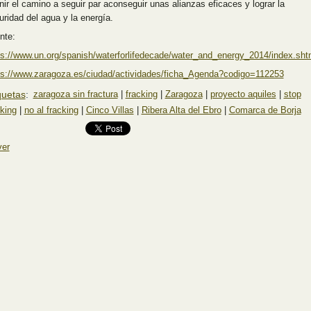
inir el camino a seguir par aconseguir unas alianzas eficaces y lograr la
uridad del agua y la energía.
nte:
ps://www.un.org/spanish/waterforlifedecade/water_and_energy_2014/index.sht
ps://www.zaragoza.es/ciudad/actividades/ficha_Agenda?codigo=112253
quetas
:
zaragoza sin fractura
|
fracking
|
Zaragoza
|
proyecto aquiles
|
stop
cking
|
no al fracking
|
Cinco Villas
|
Ribera Alta del Ebro
|
Comarca de Borja
ver