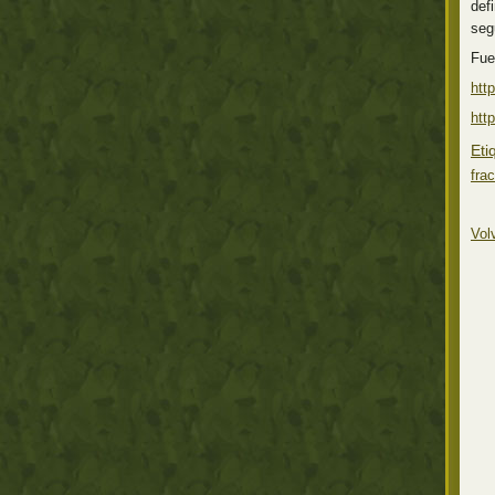
def
seg
Fue
htt
htt
Eti
fra
Vol