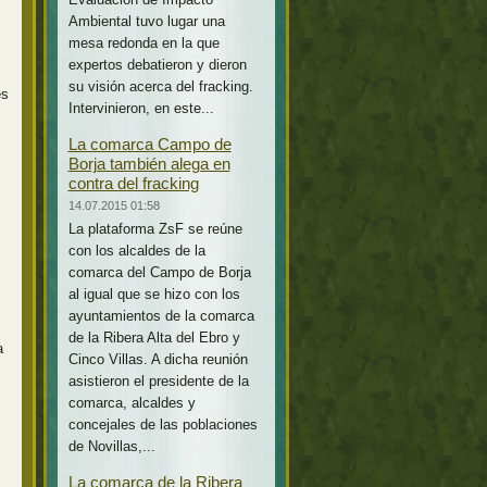
Ambiental tuvo lugar una
mesa redonda en la que
expertos debatieron y dieron
su visión acerca del fracking.
es
Intervinieron, en este...
La comarca Campo de
Borja también alega en
contra del fracking
14.07.2015 01:58
La plataforma ZsF se reúne
con los alcaldes de la
comarca del Campo de Borja
al igual que se hizo con los
ayuntamientos de la comarca
de la Ribera Alta del Ebro y
a
Cinco Villas. A dicha reunión
asistieron el presidente de la
comarca, alcaldes y
concejales de las poblaciones
de Novillas,...
La comarca de la Ribera