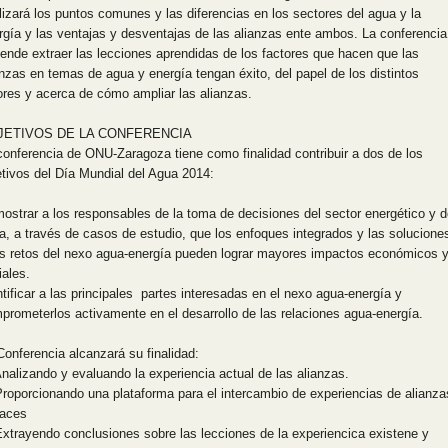
lizará los puntos comunes y las diferencias en los sectores del agua y la
rgía y las ventajas y desventajas de las alianzas ente ambos. La conferencia
tende extraer las lecciones aprendidas de los factores que hacen que las
anzas en temas de agua y energía tengan éxito, del papel de los distintos
ores y acerca de cómo ampliar las alianzas.
JETIVOS DE LA CONFERENCIA
conferencia de ONU-Zaragoza tiene como finalidad contribuir a dos de los
etivos del Día Mundial del Agua 2014:
ostrar a los responsables de la toma de decisiones del sector energético y d
a, a través de casos de estudio, que los enfoques integrados y las solucione
os retos del nexo agua-energía pueden lograr mayores impactos económicos 
iales.
ntificar a las principales partes interesadas en el nexo agua-energía y
prometerlos activamente en el desarrollo de las relaciones agua-energía.
Conferencia alcanzará su finalidad:
lizando y evaluando la experiencia actual de las alianzas.
porcionando una plataforma para el intercambio de experiencias de alianza
caces
rayendo conclusiones sobre las lecciones de la experiencica existene y