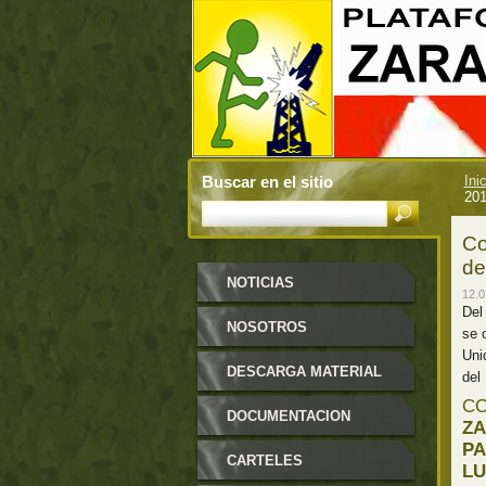
Buscar en el sitio
Ini
20
Co
de
NOTICIAS
12.0
Del
NOSOTROS
se 
Uni
DESCARGA MATERIAL
del
CO
DOCUMENTACION
Z
PA
CARTELES
LU