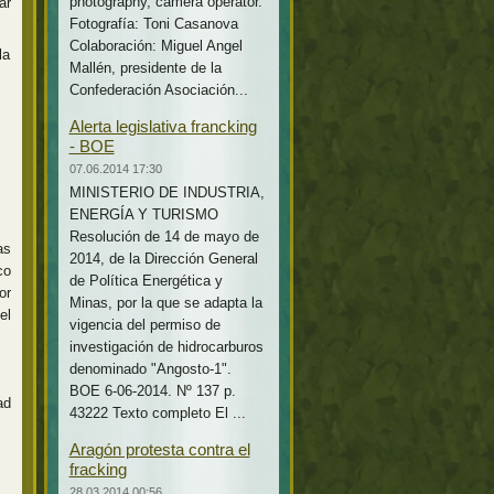
photography, camera operator.
ar
Fotografía: Toni Casanova
Colaboración: Miguel Angel
la
Mallén, presidente de la
Confederación Asociación...
Alerta legislativa francking
- BOE
07.06.2014 17:30
MINISTERIO DE INDUSTRIA,
ENERGÍA Y TURISMO
Resolución de 14 de mayo de
as
2014, de la Dirección General
co
de Política Energética y
or
Minas, por la que se adapta la
el
vigencia del permiso de
investigación de hidrocarburos
denominado "Angosto-1".
BOE 6-06-2014. Nº 137 p.
ad
43222 Texto completo El ...
Aragón protesta contra el
fracking
28.03.2014 00:56