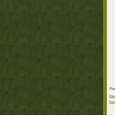
Pue
Eti
fra