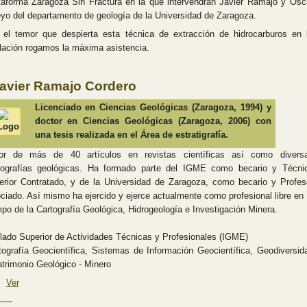
taforma Zaragoza Sin Fractura en la que intervendrán Javier Ramajo y Ósc
yo del departamento de geología de la Universidad de Zaragoza.
 el temor que despierta esta técnica de extracción de hidrocarburos en 
lación rogamos la máxima asistencia.
avier Ramajo Cordero
Licenciado en Ciencias Geológicas (Zaragoza, 1994) y
doctor en Ciencias Geológicas (Zaragoza, 2006) con
una tesis realizada en el Área de estratigrafía.
or de más de 40 artículos en revistas científicas así como divers
tografías geológicas. Ha formado parte del IGME como becario y Técni
erior Contratado, y de la Universidad de Zaragoza, como becario y Profes
ciado. Así mismo ha ejercido y ejerce actualmente como profesional libre en 
po de la Cartografía Geológica, Hidrogeología e Investigación Minera.
ulado Superior de Actividades Técnicas y Profesionales (IGME)
tografía Geocientífica, Sistemas de Información Geocientífica, Geodiversid
atrimonio Geológico - Minero
Ver
-----