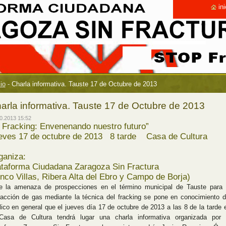
ini
cio
-
Charla informativa. Tauste 17 de Octubre de 2013
arla informativa. Tauste 17 de Octubre de 2013
0.2013 15:52
l Fracking: Envenenando nuestro futuro”
eves 17 de octubre de 2013 8 tarde Casa de Cultura
ganiza:
ataforma Ciudadana Zaragoza Sin Fractura
inco Villas, Ribera Alta del Ebro y Campo de Borja)
e la amenaza de prospecciones en el término municipal de Tauste para 
racción de gas mediante la técnica del fracking se pone en conocimiento d
lico en general que el jueves día 17 de octubre de 2013 a las 8 de la tarde 
Casa de Cultura tendrá lugar una charla informativa organizada por 