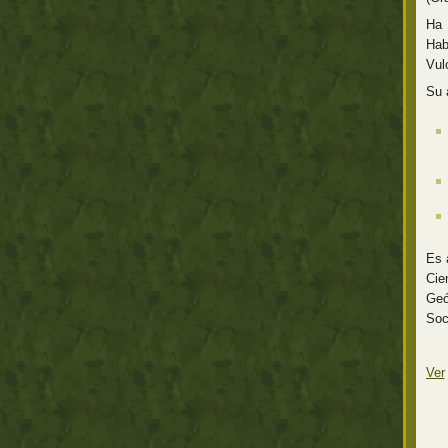
Ha 
Hab
Vul
Su 
Es 
Cie
Geó
Soc
Ver