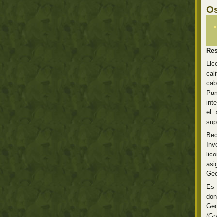
Os
Res
Lic
cal
cab
Pam
int
el 
sup
Bec
Inv
lic
asi
Geo
Es 
don
Geo
(Gr