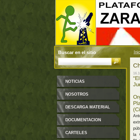
Buscar en el sitio
Ini
Ch
16.1
“E
NOTICIAS
Ju
NOSOTROS
Or
Pl
DESCARGA MATERIAL
(C
Ant
DOCUMENTACION
ext
púb
CARTELES
la 