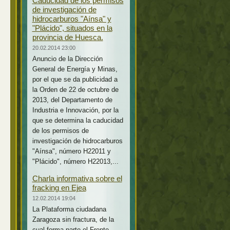
Caducidad de los permisos
de investigación de
hidrocarburos "Aínsa" y
"Plácido", situados en la
provincia de Huesca.
20.02.2014 23:00
Anuncio de la Dirección
General de Energía y Minas,
por el que se da publicidad a
la Orden de 22 de octubre de
2013, del Departamento de
Industria e Innovación, por la
que se determina la caducidad
de los permisos de
investigación de hidrocarburos
"Aínsa", número H22011 y
"Plácido", número H22013,...
Charla informativa sobre el
fracking en Ejea
12.02.2014 19:04
La Plataforma ciudadana
Zaragoza sin fractura, de la
cual forma parte el Frente