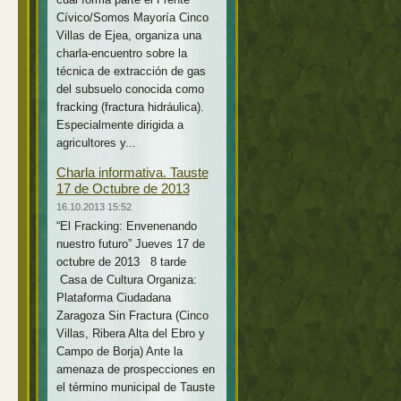
Cívico/Somos Mayoría Cinco
Villas de Ejea, organiza una
charla-encuentro sobre la
técnica de extracción de gas
del subsuelo conocida como
fracking (fractura hidráulica).
Especialmente dirigida a
agricultores y...
Charla informativa. Tauste
17 de Octubre de 2013
16.10.2013 15:52
“El Fracking: Envenenando
nuestro futuro” Jueves 17 de
octubre de 2013 8 tarde
Casa de Cultura Organiza:
Plataforma Ciudadana
Zaragoza Sin Fractura (Cinco
Villas, Ribera Alta del Ebro y
Campo de Borja) Ante la
amenaza de prospecciones en
el término municipal de Tauste