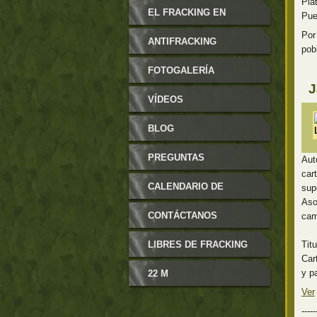
Pla
MODIFICABLES
EL FRACKING EN
Pue
Por
ARAGÓN
ANTIFRACKING
pob
FOTOGALERÍA
J
VÍDEOS
BLOG
PREGUNTAS
Aut
car
FRECUENTES
CALENDARIO DE
sup
Aso
EVENTOS
CONTÁCTANOS
cam
LIBRES DE FRACKING
Tit
Car
y p
22 M
Ver
-----