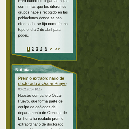
Para hacernos llegar las hojas
con firmas que los diferentes
grupos habeis recogido en las
poblaciones donde se han
efectuado, se fija como fecha
tope el día 2 de abril para
poder...
1
2
3
4
5
>
>>
Noticias
Premio extraordinario de
doctorado a Oscar Pueyo
03.02.2014 10:17
Nuestro compañero Óscar
Pueyo, que forma parte del
equipo de geólogos del
departamento de Ciencias de
la Tierra ha recibido premio
extraordinario de doctorado