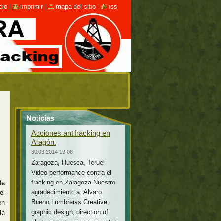
cio
|
imprimir
|
mapa del sitio
|
rss
Noticias
Acciones antifracking en
Aragón.
30.03.2014 19:08
Zaragoza, Huesca, Teruel
Video performance contra el
fracking en Zaragoza Nuestro
la
agradecimiento a: Alvaro
el
Bueno Lumbreras Creative,
en
graphic design, direction of
la