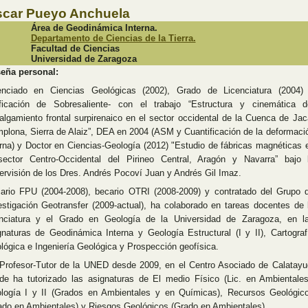
car Pueyo Anchuela
Área de Geodinámica Interna.
Departamento de Ciencias de la Tierra.
Facultad de Ciencias
Universidad de Zaragoza
eña personal:
enciado en Ciencias Geológicas (2002), Grado de Licenciatura (2004)
ificación de Sobresaliente- con el trabajo “Estructura y cinemática d
algamiento frontal surpirenaico en el sector occidental de la Cuenca de Jac
plona, Sierra de Alaiz”, DEA en 2004 (ASM y Cuantificación de la deformaci
erna) y Doctor en Ciencias-Geología (2012) "Estudio de fábricas magnéticas 
sector Centro-Occidental del Pirineo Central, Aragón y Navarra” bajo 
ervisión de los Dres. Andrés Pocoví Juan y Andrés Gil Imaz.
ario FPU (2004-2008), becario OTRI (2008-2009) y contratado del Grupo 
estigación Geotransfer (2009-actual), ha colaborado en tareas docentes de 
enciatura y el Grado en Geología de la Universidad de Zaragoza, en l
gnaturas de Geodinámica Interna y Geología Estructural (I y II), Cartograf
lógica e Ingeniería Geológica y Prospección geofísica.
Profesor-Tutor de la UNED desde 2009, en el Centro Asociado de Calatayu
de ha tutorizado las asignaturas de El medio Físico (Lic. en Ambientales
logía I y II (Grados en Ambientales y en Químicas), Recursos Geológic
ado en Ambientales) y Riesgos Geológicos (Grado en Ambientales).