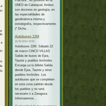
Fractura*, es profesor en la
UNED de Calatayud. Ambos
La
son doctores en geología; en
to
las especialidades de
geodinámica interna y
estratigrafía, respectivamente.
(* Dicha...
as
de
Autobuses 22M
16.03.2014 19:01
 a
Autobuses 22M. Sábado 22
ón
de marzo CINCO VILLAS
Salida de buses de Ejea,
Tauste y pueblos limítrofes
es
Encarga ya tu billete Salida
de
desde Ejea, Tauste y otros
la
pueblos limítrofes. Los
autobuses que se completen
en esta zona saldrán desde
los pueblos y no será
necesario ir a Zaragoza.
Informaremos...