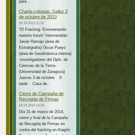
para...
Charla-coloquio. Gallur 3
de octubre de 2013
03.10.2013 11:32
“El Fracking: Envenenando
nuestro futuro” Intervendrán:
Javier Ramajo (área de
Estratigrafía) Óscar Pueyo
(área de Geodinámica interna)
-investigadores del Dpto. de
Ciencias de la Tierra-
(Universidad de Zaragoza)
Jueves 3 de octubre 8
tarde Casa de...
Cierre de Campaña de
Recogida de Firmas
25.03.2014 16:00
Día 31 de marzo de 2014,
cierre y final de la Campaña
de Recogida de Firmas en
contra del fracking en Aragón