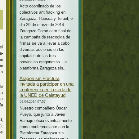
Acto coordinado de los
colectivos antifracking en
Zaragoza, Huesca y Teruel, el
dia 29 de marzo de 2014 .
Zaragoza Como acto final de
la campaña de reecogida de
 –
firmas se va a llevar a cabo
el
diversas acciones en las
a-
capitales de las tres
ón
provincias aragonesas. La
en
plataforma Zaragoza sin...
la
Aragon sin Fractura
invitada a participar en una
de
conferencia en la sede de
la
la UNED de Calatayud,
as
09.04.2014 07:57
ía
Nuestro compañero Óscar
Pueyo, que junto a Javier
d,
Ramajo oficia eventualmente
),
como conferenciante con la
os
Plataforma Zaragoza sin