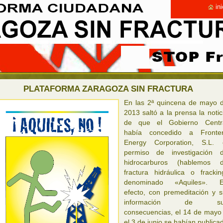
ini
PLATAFORMA ZARAGOZA SIN FRACTURA
En las 2ª quincena de mayo 
2013 saltó a la prensa la notic
de que el Gobierno Centr
había concedido a Fronte
Energy Corporation, S.L. 
permiso de investigación 
hidrocarburos (hablemos 
fractura hidráulica o frackin
denominado «Aquiles». 
efecto, con premeditación y s
información de su
consecuencias, el 14 de mayo
el 3 de junio se habían publica