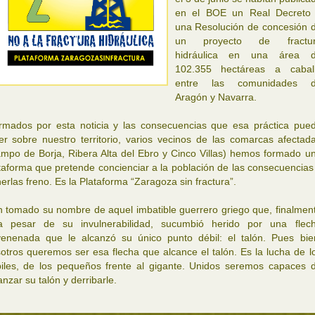
en el BOE un Real Decreto
una Resolución de concesión 
un proyecto de fractu
hidráulica en una área 
102.355 hectáreas a cabal
entre las comunidades 
Aragón y Navarra.
rmados por esta noticia y las consecuencias que esa práctica pue
er sobre nuestro territorio, varios vecinos de las comarcas afectad
mpo de Borja, Ribera Alta del Ebro y Cinco Villas) hemos formado u
taforma que pretende concienciar a la población de las consecuencias
erlas freno. Es la Plataforma “Zaragoza sin fractura”.
 tomado su nombre de aquel imbatible guerrero griego que, finalmen
 pesar de su invulnerabilidad, sucumbió herido por una flec
enenada que le alcanzó su único punto débil: el talón. Pues bie
otros queremos ser esa flecha que alcance el talón. Es la lucha de l
iles, de los pequeños frente al gigante. Unidos seremos capaces 
anzar su talón y derribarle.