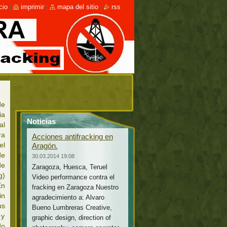
cio
|
imprimir
|
mapa del sitio
|
rss
de
ia
Noticias
al
ra
Acciones antifracking en
el
Aragón.
de
30.03.2014 19:08
de
Zaragoza, Huesca, Teruel
g)
Video performance contra el
En
fracking en Zaragoza Nuestro
in
agradecimiento a: Alvaro
s
Bueno Lumbreras Creative,
 y
graphic design, direction of
do