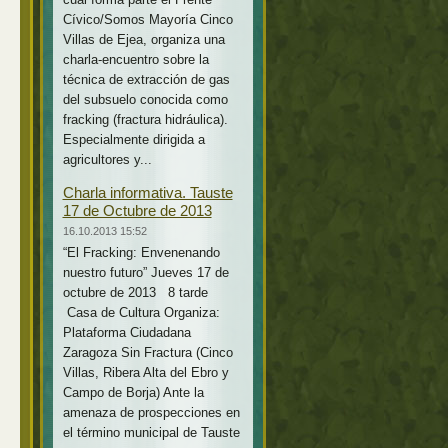
Cívico/Somos Mayoría Cinco
Villas de Ejea, organiza una
charla-encuentro sobre la
técnica de extracción de gas
del subsuelo conocida como
fracking (fractura hidráulica).
Especialmente dirigida a
agricultores y...
Charla informativa. Tauste
17 de Octubre de 2013
16.10.2013 15:52
“El Fracking: Envenenando
nuestro futuro” Jueves 17 de
octubre de 2013 8 tarde
Casa de Cultura Organiza:
Plataforma Ciudadana
Zaragoza Sin Fractura (Cinco
Villas, Ribera Alta del Ebro y
Campo de Borja) Ante la
amenaza de prospecciones en
el término municipal de Tauste