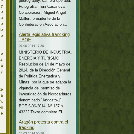
photography, camera operator.
 y
Fotografía: Toni Casanova
de
Colaboración: Miguel Angel
ra
Mallén, presidente de la
de
Confederación Asociación...
lo
Alerta legislativa francking
de
- BOE
07.06.2014 17:30
MINISTERIO DE INDUSTRIA,
de
ENERGÍA Y TURISMO
as
Resolución de 14 de mayo de
na
2014, de la Dirección General
 y
de Política Energética y
Minas, por la que se adapta la
vigencia del permiso de
te
investigación de hidrocarburos
ha
denominado "Angosto-1".
n,
BOE 6-06-2014. Nº 137 p.
os
43222 Texto completo El ...
de
Aragón protesta contra el
fracking
28.03.2014 00:56