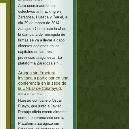
Acto coordinado de los
colectivos antifracking en
Zaragoza, Huesca y Teruel, el
dia 29 de marzo de 2014 .
Zaragoza Como acto final de
la campaña de reecogida de
firmas se va a llevar a cabo
diversas acciones en las
capitales de las tres
provincias aragonesas. La
plataforma Zaragoza sin...
Aragon sin Fractura
invitada a participar en una
conferencia en la sede de
la UNED de Calatayud,
09.04.2014 07:57
Nuestro compañero Óscar
Pueyo, que junto a Javier
Ramajo oficia eventualmente
como conferenciante con la
Plataforma Zaragoza sin