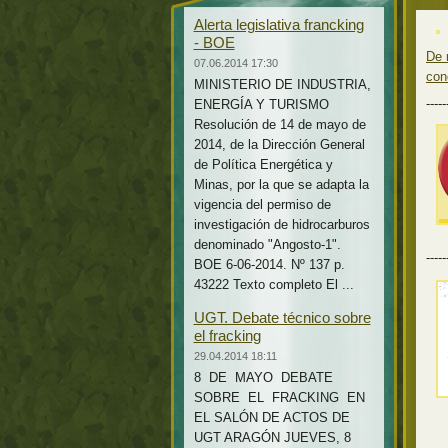
Alerta legislativa francking
- BOE
De 
07.06.2014 17:30
con
MINISTERIO DE INDUSTRIA,
-----
ENERGÍA Y TURISMO
Resolución de 14 de mayo de
2014, de la Dirección General
de Política Energética y
Minas, por la que se adapta la
vigencia del permiso de
investigación de hidrocarburos
denominado "Angosto-1".
-----
BOE 6-06-2014. Nº 137 p.
43222 Texto completo El ...
UGT. Debate técnico sobre
el fracking
29.04.2014 18:11
8 DE MAYO DEBATE
SOBRE EL FRACKING EN
EL SALÓN DE ACTOS DE
UGT ARAGÓN JUEVES, 8