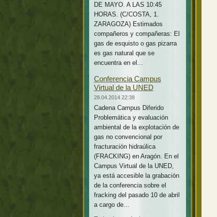
DE MAYO. A LAS 10:45
HORAS. (C/COSTA, 1.
ZARAGOZA) Estimados
compañeros y compañeras: El
gas de esquisto o gas pizarra
es gas natural que se
encuentra en el...
Conferencia Campus
Virtual de la UNED
28.04.2014 22:38
Cadena Campus Diferido
Problemática y evaluación
ambiental de la explotación de
gas no convencional por
fracturación hidraúlica
(FRACKING) en Aragón. En el
Campus Virtual de la UNED,
ya está accesible la grabación
de la conferencia sobre el
fracking del pasado 10 de abril
a cargo de...