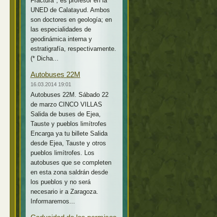
Fractura*, es profesor en la
UNED de Calatayud. Ambos
son doctores en geología; en
las especialidades de
geodinámica interna y
estratigrafía, respectivamente.
(* Dicha...
Autobuses 22M
16.03.2014 19:01
Autobuses 22M. Sábado 22
de marzo CINCO VILLAS
Salida de buses de Ejea,
Tauste y pueblos limítrofes
Encarga ya tu billete Salida
desde Ejea, Tauste y otros
pueblos limítrofes. Los
autobuses que se completen
en esta zona saldrán desde
los pueblos y no será
necesario ir a Zaragoza.
Informaremos...