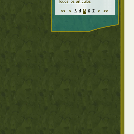
Todos los artículos
<<
<
3
4
5
6
7
>
>>