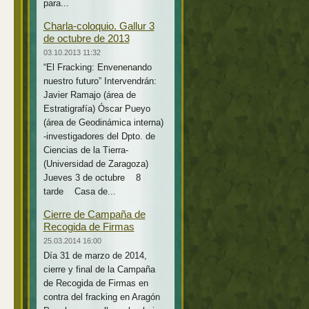
para...
Charla-coloquio. Gallur 3
de octubre de 2013
03.10.2013 11:32
“El Fracking: Envenenando
nuestro futuro” Intervendrán:
Javier Ramajo (área de
Estratigrafía) Óscar Pueyo
(área de Geodinámica interna)
-investigadores del Dpto. de
Ciencias de la Tierra-
(Universidad de Zaragoza)
Jueves 3 de octubre 8
tarde Casa de...
Cierre de Campaña de
Recogida de Firmas
25.03.2014 16:00
Día 31 de marzo de 2014,
cierre y final de la Campaña
de Recogida de Firmas en
contra del fracking en Aragón