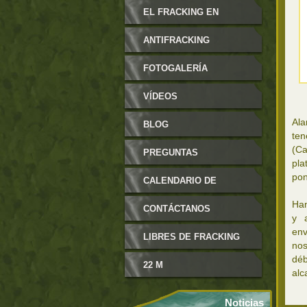
MODIFICABLES
EL FRACKING EN
ARAGÓN
ANTIFRACKING
FOTOGALERÍA
VÍDEOS
Ala
BLOG
ten
(Ca
PREGUNTAS
pla
pon
FRECUENTES
CALENDARIO DE
Han
EVENTOS
CONTÁCTANOS
y a
env
LIBRES DE FRACKING
nos
déb
22 M
alc
Noticias