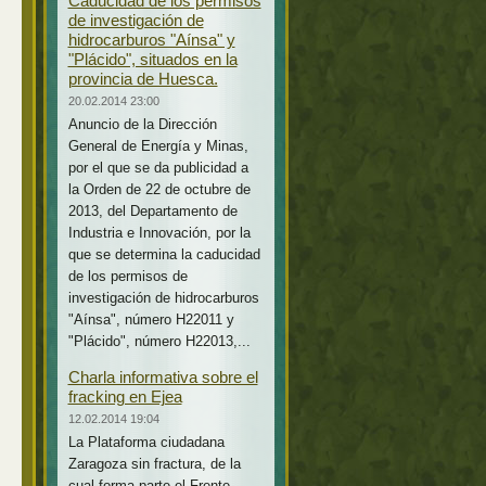
Caducidad de los permisos
de investigación de
hidrocarburos "Aínsa" y
"Plácido", situados en la
provincia de Huesca.
20.02.2014 23:00
Anuncio de la Dirección
General de Energía y Minas,
por el que se da publicidad a
la Orden de 22 de octubre de
2013, del Departamento de
Industria e Innovación, por la
que se determina la caducidad
de los permisos de
investigación de hidrocarburos
"Aínsa", número H22011 y
"Plácido", número H22013,...
Charla informativa sobre el
fracking en Ejea
12.02.2014 19:04
La Plataforma ciudadana
Zaragoza sin fractura, de la
cual forma parte el Frente