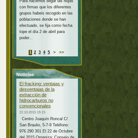
Para hacernos llegar las hojas
con firmas que los diferentes
grupos habeis recogido en las
poblaciones donde se han
efectuado, se fija como fecha
tope el día 2 de abril para
poder...
1
2
3
4
5
>
>>
Noticias
El fracking: ventajas y
desventajas de la
extracción de
hidrocarburos no
convencionales
22.10.2015 15:15
Centro Joaquín Roncal C/
San Braulio, 5-7-9 Teléfono:
976 290 301 El 22 de Octubre
del 2015 Organiza: Consejo de