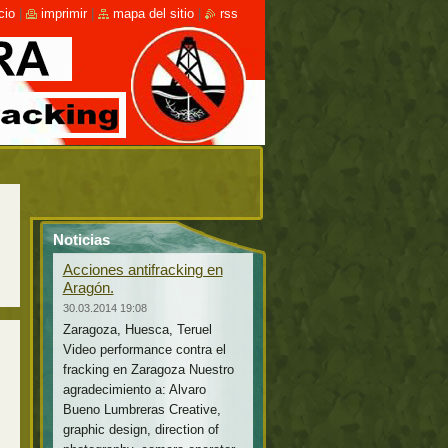
cio
|
imprimir
|
mapa del sitio
|
rss
Noticias
Acciones antifracking en
Aragón.
30.03.2014 19:08
Zaragoza, Huesca, Teruel
Video performance contra el
fracking en Zaragoza Nuestro
agradecimiento a: Alvaro
Bueno Lumbreras Creative,
graphic design, direction of