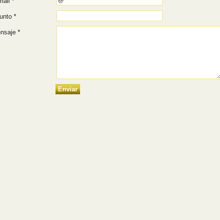
ail *
unto *
nsaje *