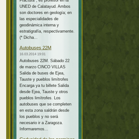
Fractura*, es profesor en la
UNED de Calatayud. Ambos
son doctores en geología; en
las especialidades de
geodinámica interna y
estratigrafía, respectivamente.
(* Dicha...
Autobuses 22M
16.03.2014 19:01
Autobuses 22M. Sábado 22
de marzo CINCO VILLAS
Salida de buses de Ejea,
Tauste y pueblos limítrofes
Encarga ya tu billete Salida
desde Ejea, Tauste y otros
pueblos limítrofes. Los
autobuses que se completen
en esta zona saldrán desde
los pueblos y no será
necesario ir a Zaragoza.
Informaremos...