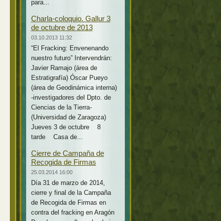
para...
Charla-coloquio. Gallur 3
de octubre de 2013
03.10.2013 11:32
“El Fracking: Envenenando
nuestro futuro” Intervendrán:
Javier Ramajo (área de
Estratigrafía) Óscar Pueyo
(área de Geodinámica interna)
-investigadores del Dpto. de
Ciencias de la Tierra-
(Universidad de Zaragoza)
Jueves 3 de octubre 8
tarde Casa de...
Cierre de Campaña de
Recogida de Firmas
25.03.2014 16:00
Día 31 de marzo de 2014,
cierre y final de la Campaña
de Recogida de Firmas en
contra del fracking en Aragón