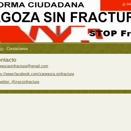
ini
cio
-
Contáctanos
ntacto
agozasinfractura@gmail.com
ps://www.facebook.com/zaragoza.sinfractura
twitter: @zgzsinfractura