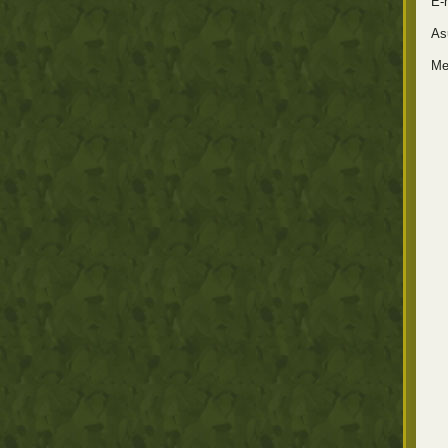
E-m
As
Me