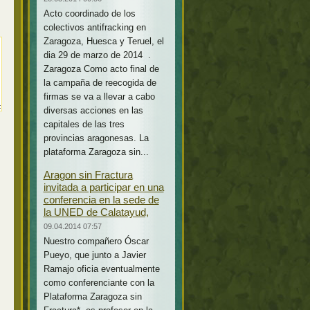
Acto coordinado de los
colectivos antifracking en
Zaragoza, Huesca y Teruel, el
dia 29 de marzo de 2014 .
Zaragoza Como acto final de
la campaña de reecogida de
firmas se va a llevar a cabo
diversas acciones en las
capitales de las tres
provincias aragonesas. La
plataforma Zaragoza sin...
Aragon sin Fractura
invitada a participar en una
conferencia en la sede de
la UNED de Calatayud,
09.04.2014 07:57
Nuestro compañero Óscar
Pueyo, que junto a Javier
Ramajo oficia eventualmente
como conferenciante con la
Plataforma Zaragoza sin