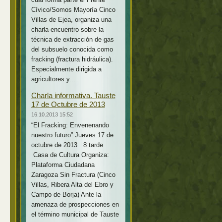
Cívico/Somos Mayoría Cinco
Villas de Ejea, organiza una
charla-encuentro sobre la
técnica de extracción de gas
del subsuelo conocida como
fracking (fractura hidráulica).
Especialmente dirigida a
agricultores y...
Charla informativa. Tauste
17 de Octubre de 2013
16.10.2013 15:52
“El Fracking: Envenenando
nuestro futuro” Jueves 17 de
octubre de 2013 8 tarde
Casa de Cultura Organiza:
Plataforma Ciudadana
Zaragoza Sin Fractura (Cinco
Villas, Ribera Alta del Ebro y
Campo de Borja) Ante la
amenaza de prospecciones en
el término municipal de Tauste