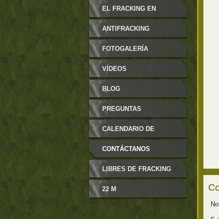
MODIFICABLES
EL FRACKING EN
ARAGÓN
ANTIFRACKING
FOTOGALERÍA
VÍDEOS
BLOG
PREGUNTAS
FRECUENTES
CALENDARIO DE
EVENTOS
CONTÁCTANOS
LIBRES DE FRACKING
Co
22 M
No