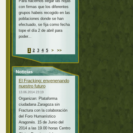
Para hacernos llegar las hojas
con firmas que los diferentes
grupos habeis recogido en las
poblaciones donde se han
efectuado, se fija como fecha
tope el día 2 de abril para
poder...
1
2
3
4
5
>
>>
Noticias
El Fracking: envenenando
nuestro futuro
13.06.2014 23:19
Organizan: Plataforma
ciudadana Zaragoza sin
Fractura con la colaboración
del Foro Humanístico
Aragonés. 15 de Junio del
2014 a las 19.00 horas Centro