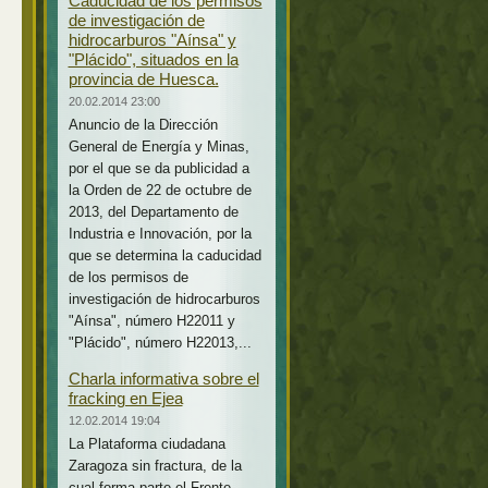
Caducidad de los permisos
de investigación de
hidrocarburos "Aínsa" y
"Plácido", situados en la
provincia de Huesca.
20.02.2014 23:00
Anuncio de la Dirección
General de Energía y Minas,
por el que se da publicidad a
la Orden de 22 de octubre de
2013, del Departamento de
Industria e Innovación, por la
que se determina la caducidad
de los permisos de
investigación de hidrocarburos
"Aínsa", número H22011 y
"Plácido", número H22013,...
Charla informativa sobre el
fracking en Ejea
12.02.2014 19:04
La Plataforma ciudadana
Zaragoza sin fractura, de la
cual forma parte el Frente