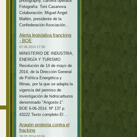
photography, camera operator.
Fotografía: Toni Casanova
Colaboración: Miguel Angel
Mallén, presidente de la
Confederación Asociación...
Alerta legislativa francking
- BOE
07.06.2014 17:30
MINISTERIO DE INDUSTRIA,
ENERGÍA Y TURISMO
Resolución de 14 de mayo de
2014, de la Dirección General
de Política Energética y
Minas, por la que se adapta la
vigencia del permiso de
investigación de hidrocarburos
denominado "Angosto-1".
BOE 6-06-2014. Nº 137 p.
43222 Texto completo El ...
Aragón protesta contra el
fracking
28.03.2014 00:56